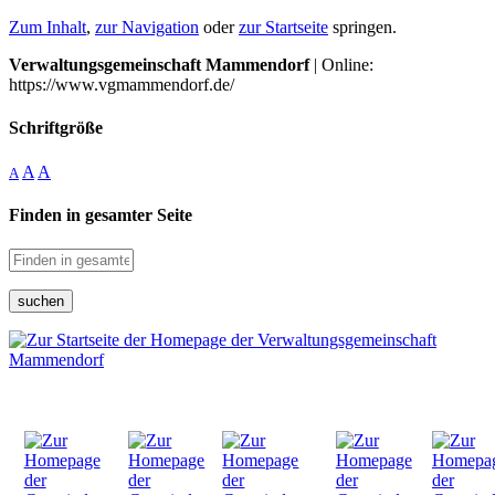
Zum Inhalt
,
zur Navigation
oder
zur Startseite
springen.
Verwaltungsgemeinschaft Mammendorf
| Online:
https://www.vgmammendorf.de/
Schriftgröße
A
A
A
Finden in gesamter Seite
suchen