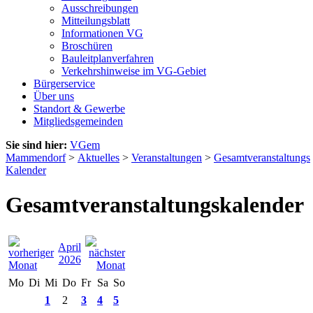
Ausschreibungen
Mitteilungsblatt
Informationen VG
Broschüren
Bauleitplanverfahren
Verkehrshinweise im VG-Gebiet
Bürgerservice
Über uns
Standort & Gewerbe
Mitgliedsgemeinden
Sie sind hier:
VGem
Mammendorf
>
Aktuelles
>
Veranstaltungen
>
Gesamtveranstaltungs
Kalender
Gesamtveranstaltungskalender
April
2026
Mo
Di
Mi
Do
Fr
Sa
So
1
2
3
4
5