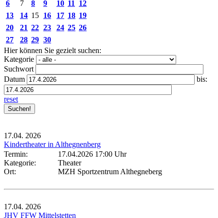
6
7
8
9
10
11
12
13
14
15
16
17
18
19
20
21
22
23
24
25
26
27
28
29
30
Hier können Sie gezielt suchen:
Kategorie
Suchwort
Datum
bis:
reset
17.04.
2026
Kindertheater in Althegnenberg
Termin:
17.04.2026 17:00 Uhr
Kategorie:
Theater
Ort:
MZH Sportzentrum Althegneberg
17.04.
2026
JHV FFW Mittelstetten