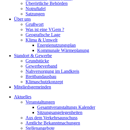
Überörtliche Behörden
Notruftafel
Satzungen
Über uns
Grußwort
Was ist eine VGem ?
Geografische Lage
Klima & Umwelt
Energienutzungsplan
Kommunale Wärmeplanung
Standort & Gewerbe
Grundstücke
Gewerbeverband
Nahversorgung im Landkreis
Breitbandausbau
Klimaschutzkonzept
Mitgliedsgemeinden
Aktuelles
Veranstaltungen
Gesamtveranstaltungs Kalender
Sitzungsangelegenheiten
Aus dem Verkehrsausschuss
Amtliche Bekanntmachungen
Stellenangebote