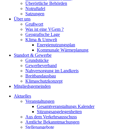
Überörtliche Behörden
Notruftafel
Satzungen
Über uns
Grußwort
Was ist eine VGem ?
Geografische Lage
Klima & Umwelt
Energienutzungsplan
Kommunale Wärmeplanung
Standort & Gewerbe
Grundstücke
Gewerbeverband
Nahversorgung im Landkreis
Breitbandausbau
Klimaschutzkonzept
Mitgliedsgemeinden
Aktuelles
Veranstaltungen
Gesamtveranstaltungs Kalender
Sitzungsangelegenheiten
Aus dem Verkehrsausschuss
Amtliche Bekanntmachungen
Stellenangebote