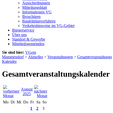
Ausschreibungen
Mitteilungsblatt
Informationen VG
Broschüren
Bauleitplanverfahren
Verkehrshinweise im VG-Gebiet
Bürgerservice
Über uns
Standort & Gewerbe
Mitgliedsgemeinden
Sie sind hier:
VGem
Mammendorf
>
Aktuelles
>
Veranstaltungen
>
Gesamtveranstaltungs
Kalender
Gesamtveranstaltungskalender
August
2025
Mo
Di
Mi
Do
Fr
Sa
So
1
2
3