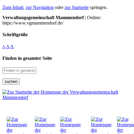
Zum Inhalt
,
zur Navigation
oder
zur Startseite
springen.
Verwaltungsgemeinschaft Mammendorf
| Online:
https://www.vgmammendorf.de/
Schriftgröße
A
A
A
Finden in gesamter Seite
suchen