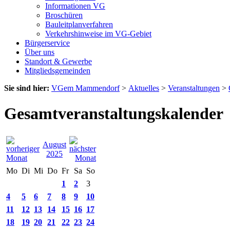
Informationen VG
Broschüren
Bauleitplanverfahren
Verkehrshinweise im VG-Gebiet
Bürgerservice
Über uns
Standort & Gewerbe
Mitgliedsgemeinden
Sie sind hier:
VGem Mammendorf
>
Aktuelles
>
Veranstaltungen
>
Gesamtveranstaltungskalender
August
2025
Mo
Di
Mi
Do
Fr
Sa
So
1
2
3
4
5
6
7
8
9
10
11
12
13
14
15
16
17
18
19
20
21
22
23
24