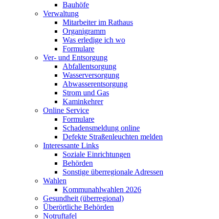
Bauhöfe
Verwaltung
Mitarbeiter im Rathaus
Organigramm
Was erledige ich wo
Formulare
Ver- und Entsorgung
Abfallentsorgung
Wasserversorgung
Abwasserentsorgung
Strom und Gas
Kaminkehrer
Online Service
Formulare
Schadensmeldung online
Defekte Straßenleuchten melden
Interessante Links
Soziale Einrichtungen
Behörden
Sonstige überregionale Adressen
Wahlen
Kommunahlwahlen 2026
Gesundheit (überregional)
Überörtliche Behörden
Notruftafel