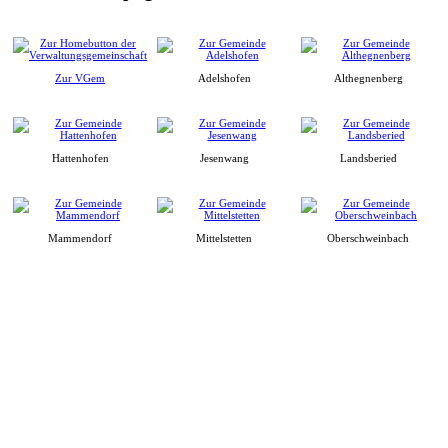
Zur VGem
Adelshofen
Althegnenberg
Hattenhofen
Jesenwang
Landsberied
Mammendorf
Mittelstetten
Oberschweinbach