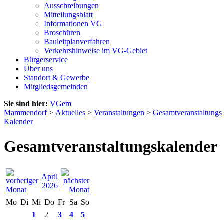
Ausschreibungen
Mitteilungsblatt
Informationen VG
Broschüren
Bauleitplanverfahren
Verkehrshinweise im VG-Gebiet
Bürgerservice
Über uns
Standort & Gewerbe
Mitgliedsgemeinden
Sie sind hier:
VGem
Mammendorf
>
Aktuelles
>
Veranstaltungen
>
Gesamtveranstaltungs
Kalender
Gesamtveranstaltungskalender
April
2026
Mo
Di
Mi
Do
Fr
Sa
So
1
2
3
4
5