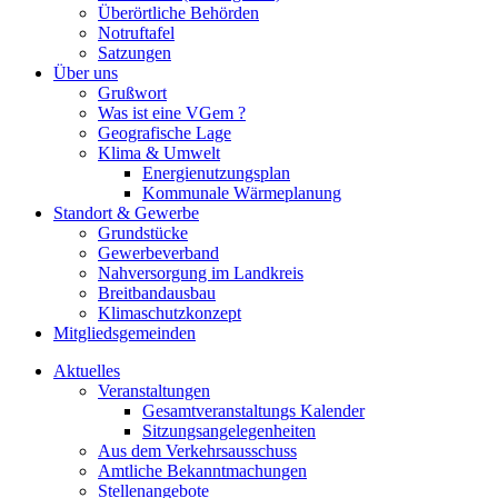
Überörtliche Behörden
Notruftafel
Satzungen
Über uns
Grußwort
Was ist eine VGem ?
Geografische Lage
Klima & Umwelt
Energienutzungsplan
Kommunale Wärmeplanung
Standort & Gewerbe
Grundstücke
Gewerbeverband
Nahversorgung im Landkreis
Breitbandausbau
Klimaschutzkonzept
Mitgliedsgemeinden
Aktuelles
Veranstaltungen
Gesamtveranstaltungs Kalender
Sitzungsangelegenheiten
Aus dem Verkehrsausschuss
Amtliche Bekanntmachungen
Stellenangebote