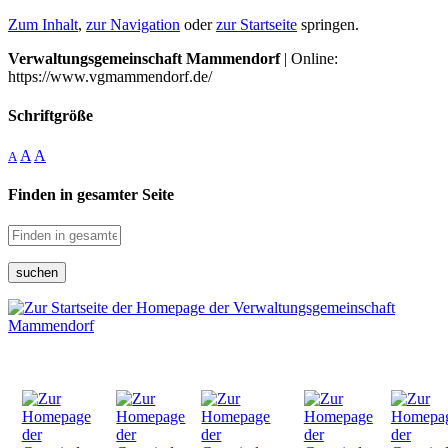
Zum Inhalt
,
zur Navigation
oder
zur Startseite
springen.
Verwaltungsgemeinschaft Mammendorf
| Online:
https://www.vgmammendorf.de/
Schriftgröße
A
A
A
Finden in gesamter Seite
suchen