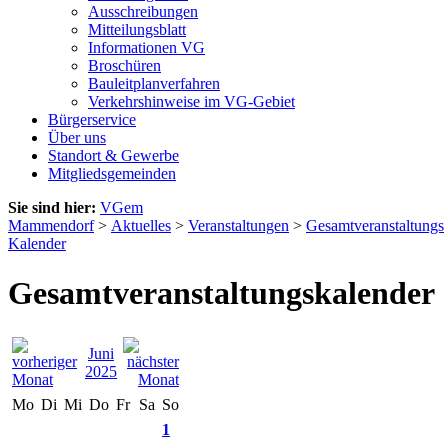
Ausschreibungen
Mitteilungsblatt
Informationen VG
Broschüren
Bauleitplanverfahren
Verkehrshinweise im VG-Gebiet
Bürgerservice
Über uns
Standort & Gewerbe
Mitgliedsgemeinden
Sie sind hier:
VGem
Mammendorf
>
Aktuelles
>
Veranstaltungen
>
Gesamtveranstaltungs
Kalender
Gesamtveranstaltungskalender
Juni
2025
Mo
Di
Mi
Do
Fr
Sa
So
1