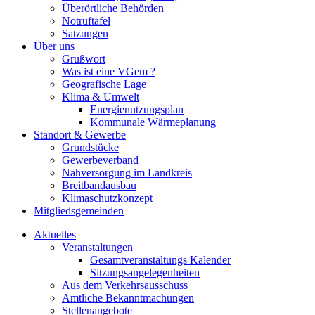
Überörtliche Behörden
Notruftafel
Satzungen
Über uns
Grußwort
Was ist eine VGem ?
Geografische Lage
Klima & Umwelt
Energienutzungsplan
Kommunale Wärmeplanung
Standort & Gewerbe
Grundstücke
Gewerbeverband
Nahversorgung im Landkreis
Breitbandausbau
Klimaschutzkonzept
Mitgliedsgemeinden
Aktuelles
Veranstaltungen
Gesamtveranstaltungs Kalender
Sitzungsangelegenheiten
Aus dem Verkehrsausschuss
Amtliche Bekanntmachungen
Stellenangebote