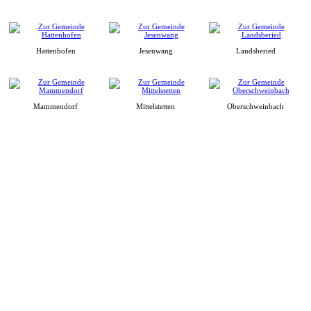
Hattenhofen
Jesenwang
Landsberied
Mammendorf
Mittelstetten
Oberschweinbach