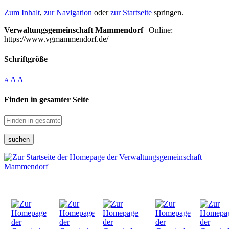
Zum Inhalt
,
zur Navigation
oder
zur Startseite
springen.
Verwaltungsgemeinschaft Mammendorf
| Online:
https://www.vgmammendorf.de/
Schriftgröße
A
A
A
Finden in gesamter Seite
suchen