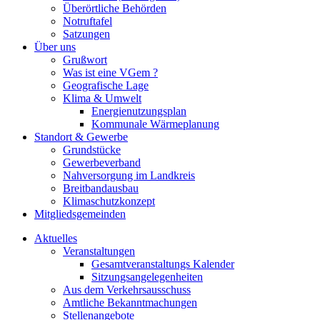
Überörtliche Behörden
Notruftafel
Satzungen
Über uns
Grußwort
Was ist eine VGem ?
Geografische Lage
Klima & Umwelt
Energienutzungsplan
Kommunale Wärmeplanung
Standort & Gewerbe
Grundstücke
Gewerbeverband
Nahversorgung im Landkreis
Breitbandausbau
Klimaschutzkonzept
Mitgliedsgemeinden
Aktuelles
Veranstaltungen
Gesamtveranstaltungs Kalender
Sitzungsangelegenheiten
Aus dem Verkehrsausschuss
Amtliche Bekanntmachungen
Stellenangebote