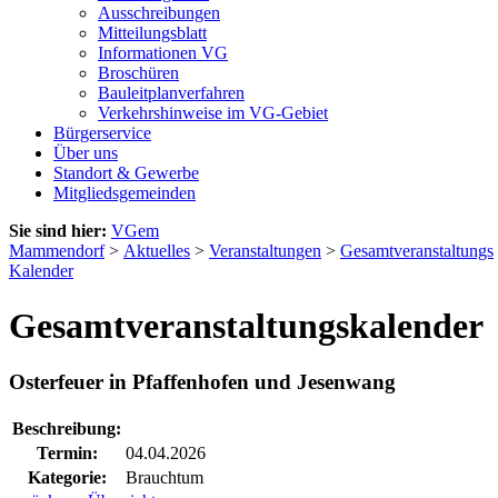
Ausschreibungen
Mitteilungsblatt
Informationen VG
Broschüren
Bauleitplanverfahren
Verkehrshinweise im VG-Gebiet
Bürgerservice
Über uns
Standort & Gewerbe
Mitgliedsgemeinden
Sie sind hier:
VGem
Mammendorf
>
Aktuelles
>
Veranstaltungen
>
Gesamtveranstaltungs
Kalender
Gesamtveranstaltungskalender
Osterfeuer in Pfaffenhofen und Jesenwang
Beschreibung:
Termin:
04.04.2026
Kategorie:
Brauchtum