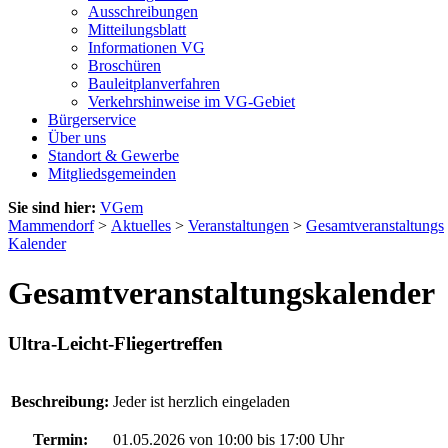
Ausschreibungen
Mitteilungsblatt
Informationen VG
Broschüren
Bauleitplanverfahren
Verkehrshinweise im VG-Gebiet
Bürgerservice
Über uns
Standort & Gewerbe
Mitgliedsgemeinden
Sie sind hier:
VGem
Mammendorf
>
Aktuelles
>
Veranstaltungen
>
Gesamtveranstaltungs
Kalender
Gesamtveranstaltungskalender
Ultra-Leicht-Fliegertreffen
Beschreibung:
Jeder ist herzlich eingeladen
Termin:
01.05.2026 von 10:00
bis 17:00 Uhr