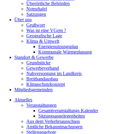
Überörtliche Behörden
Notruftafel
Satzungen
Über uns
Grußwort
Was ist eine VGem ?
Geografische Lage
Klima & Umwelt
Energienutzungsplan
Kommunale Wärmeplanung
Standort & Gewerbe
Grundstücke
Gewerbeverband
Nahversorgung im Landkreis
Breitbandausbau
Klimaschutzkonzept
Mitgliedsgemeinden
Aktuelles
Veranstaltungen
Gesamtveranstaltungs Kalender
Sitzungsangelegenheiten
Aus dem Verkehrsausschuss
Amtliche Bekanntmachungen
Stellenangebote