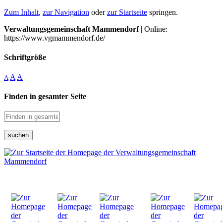
Zum Inhalt
,
zur Navigation
oder
zur Startseite
springen.
Verwaltungsgemeinschaft Mammendorf
| Online:
https://www.vgmammendorf.de/
Schriftgröße
A
A
A
Finden in gesamter Seite
suchen