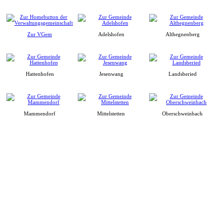
Zur VGem
Adelshofen
Althegnenberg
Hattenhofen
Jesenwang
Landsberied
Mammendorf
Mittelstetten
Oberschweinbach