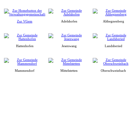
Zur VGem
Adelshofen
Althegnenberg
Hattenhofen
Jesenwang
Landsberied
Mammendorf
Mittelstetten
Oberschweinbach