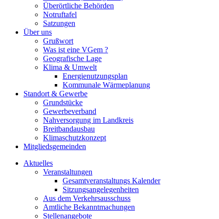
Überörtliche Behörden
Notruftafel
Satzungen
Über uns
Grußwort
Was ist eine VGem ?
Geografische Lage
Klima & Umwelt
Energienutzungsplan
Kommunale Wärmeplanung
Standort & Gewerbe
Grundstücke
Gewerbeverband
Nahversorgung im Landkreis
Breitbandausbau
Klimaschutzkonzept
Mitgliedsgemeinden
Aktuelles
Veranstaltungen
Gesamtveranstaltungs Kalender
Sitzungsangelegenheiten
Aus dem Verkehrsausschuss
Amtliche Bekanntmachungen
Stellenangebote