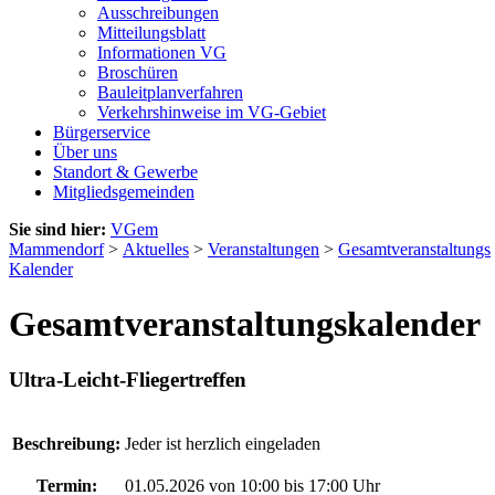
Ausschreibungen
Mitteilungsblatt
Informationen VG
Broschüren
Bauleitplanverfahren
Verkehrshinweise im VG-Gebiet
Bürgerservice
Über uns
Standort & Gewerbe
Mitgliedsgemeinden
Sie sind hier:
VGem
Mammendorf
>
Aktuelles
>
Veranstaltungen
>
Gesamtveranstaltungs
Kalender
Gesamtveranstaltungskalender
Ultra-Leicht-Fliegertreffen
Beschreibung:
Jeder ist herzlich eingeladen
Termin:
01.05.2026 von 10:00
bis 17:00 Uhr