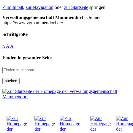
Zum Inhalt
,
zur Navigation
oder
zur Startseite
springen.
Verwaltungsgemeinschaft Mammendorf
| Online:
https://www.vgmammendorf.de/
Schriftgröße
A
A
A
Finden in gesamter Seite
suchen