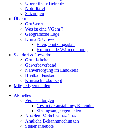
Überörtliche Behörden
Notruftafel
Satzungen
Über uns
Grußwort
Was ist eine VGem ?
Geografische Lage
Klima & Umwelt
Energienutzungsplan
Kommunale Wärmeplanung
Standort & Gewerbe
Grundstücke
Gewerbeverband
Nahversorgung im Landkreis
Breitbandausbau
Klimaschutzkonzept
Mitgliedsgemeinden
Aktuelles
Veranstaltungen
Gesamtveranstaltungs Kalender
Sitzungsangelegenheiten
Aus dem Verkehrsausschuss
Amtliche Bekanntmachungen
Stellenangebote