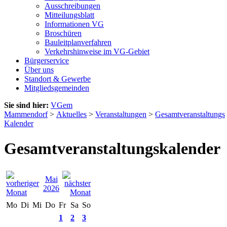
Ausschreibungen
Mitteilungsblatt
Informationen VG
Broschüren
Bauleitplanverfahren
Verkehrshinweise im VG-Gebiet
Bürgerservice
Über uns
Standort & Gewerbe
Mitgliedsgemeinden
Sie sind hier:
VGem
Mammendorf
>
Aktuelles
>
Veranstaltungen
>
Gesamtveranstaltungs
Kalender
Gesamtveranstaltungskalender
Mai
2026
Mo
Di
Mi
Do
Fr
Sa
So
1
2
3