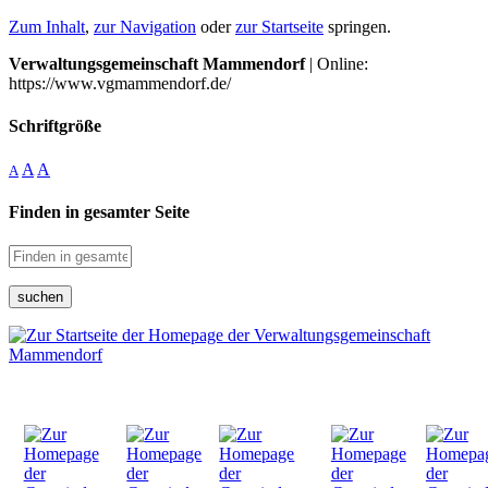
Zum Inhalt
,
zur Navigation
oder
zur Startseite
springen.
Verwaltungsgemeinschaft Mammendorf
| Online:
https://www.vgmammendorf.de/
Schriftgröße
A
A
A
Finden in gesamter Seite
suchen