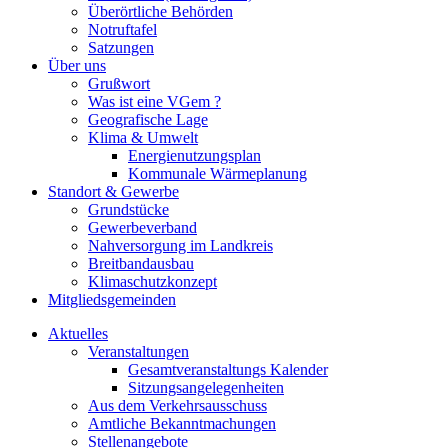
Überörtliche Behörden
Notruftafel
Satzungen
Über uns
Grußwort
Was ist eine VGem ?
Geografische Lage
Klima & Umwelt
Energienutzungsplan
Kommunale Wärmeplanung
Standort & Gewerbe
Grundstücke
Gewerbeverband
Nahversorgung im Landkreis
Breitbandausbau
Klimaschutzkonzept
Mitgliedsgemeinden
Aktuelles
Veranstaltungen
Gesamtveranstaltungs Kalender
Sitzungsangelegenheiten
Aus dem Verkehrsausschuss
Amtliche Bekanntmachungen
Stellenangebote