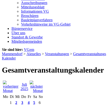
Ausschreibungen
Mitteilungsblatt
Informationen VG
Broschüren
Bauleitplanverfahren
Verkehrshinweise im VG-Gebiet
Bürgerservice
Über uns
Standort & Gewerbe
Mitgliedsgemeinden
Sie sind hier:
VGem
Mammendorf
>
Aktuelles
>
Veranstaltungen
>
Gesamtveranstaltungs
Kalender
Gesamtveranstaltungskalender
Juli
2025
Mo
Di
Mi
Do
Fr
Sa
So
1
2
3
4
5
6