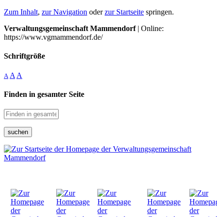
Zum Inhalt
,
zur Navigation
oder
zur Startseite
springen.
Verwaltungsgemeinschaft Mammendorf
| Online:
https://www.vgmammendorf.de/
Schriftgröße
A
A
A
Finden in gesamter Seite
suchen