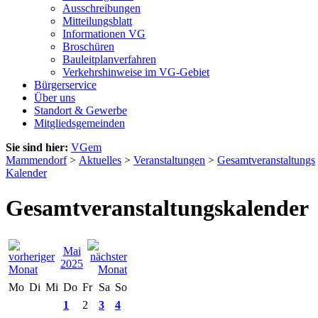
Ausschreibungen
Mitteilungsblatt
Informationen VG
Broschüren
Bauleitplanverfahren
Verkehrshinweise im VG-Gebiet
Bürgerservice
Über uns
Standort & Gewerbe
Mitgliedsgemeinden
Sie sind hier:
VGem
Mammendorf
>
Aktuelles
>
Veranstaltungen
>
Gesamtveranstaltungs
Kalender
Gesamtveranstaltungskalender
Mai
2025
Mo
Di
Mi
Do
Fr
Sa
So
1
2
3
4