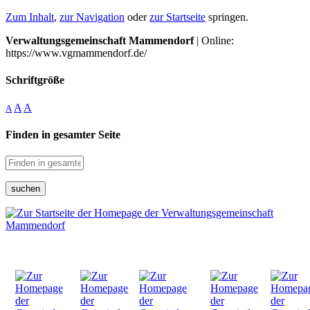
Zum Inhalt
,
zur Navigation
oder
zur Startseite
springen.
Verwaltungsgemeinschaft Mammendorf
| Online:
https://www.vgmammendorf.de/
Schriftgröße
A
A
A
Finden in gesamter Seite
suchen