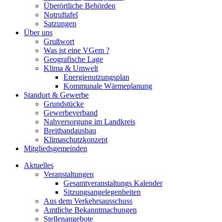
Überörtliche Behörden
Notruftafel
Satzungen
Über uns
Grußwort
Was ist eine VGem ?
Geografische Lage
Klima & Umwelt
Energienutzungsplan
Kommunale Wärmeplanung
Standort & Gewerbe
Grundstücke
Gewerbeverband
Nahversorgung im Landkreis
Breitbandausbau
Klimaschutzkonzept
Mitgliedsgemeinden
Aktuelles
Veranstaltungen
Gesamtveranstaltungs Kalender
Sitzungsangelegenheiten
Aus dem Verkehrsausschuss
Amtliche Bekanntmachungen
Stellenangebote