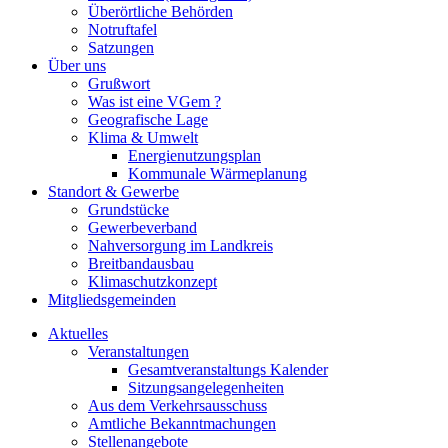
Überörtliche Behörden
Notruftafel
Satzungen
Über uns
Grußwort
Was ist eine VGem ?
Geografische Lage
Klima & Umwelt
Energienutzungsplan
Kommunale Wärmeplanung
Standort & Gewerbe
Grundstücke
Gewerbeverband
Nahversorgung im Landkreis
Breitbandausbau
Klimaschutzkonzept
Mitgliedsgemeinden
Aktuelles
Veranstaltungen
Gesamtveranstaltungs Kalender
Sitzungsangelegenheiten
Aus dem Verkehrsausschuss
Amtliche Bekanntmachungen
Stellenangebote