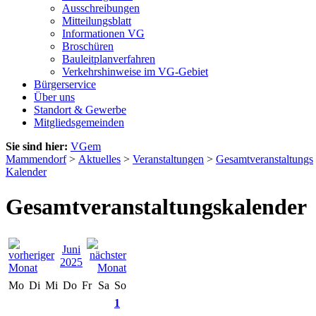
Ausschreibungen
Mitteilungsblatt
Informationen VG
Broschüren
Bauleitplanverfahren
Verkehrshinweise im VG-Gebiet
Bürgerservice
Über uns
Standort & Gewerbe
Mitgliedsgemeinden
Sie sind hier:
VGem
Mammendorf
>
Aktuelles
>
Veranstaltungen
>
Gesamtveranstaltungs
Kalender
Gesamtveranstaltungskalender
Juni
2025
Mo
Di
Mi
Do
Fr
Sa
So
1