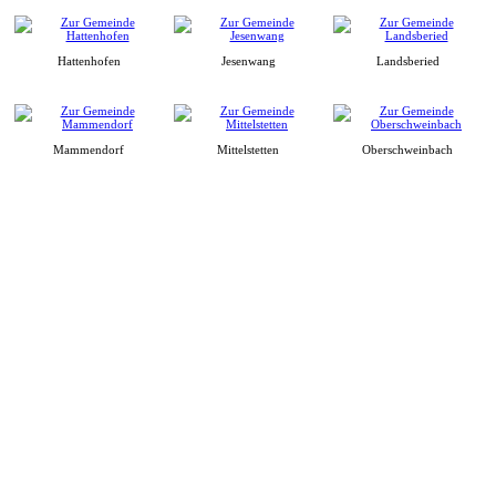
Hattenhofen
Jesenwang
Landsberied
Mammendorf
Mittelstetten
Oberschweinbach