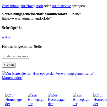
Zum Inhalt
,
zur Navigation
oder
zur Startseite
springen.
Verwaltungsgemeinschaft Mammendorf
| Online:
https://www.vgmammendorf.de/
Schriftgröße
A
A
A
Finden in gesamter Seite
suchen