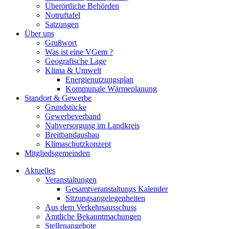
Überörtliche Behörden
Notruftafel
Satzungen
Über uns
Grußwort
Was ist eine VGem ?
Geografische Lage
Klima & Umwelt
Energienutzungsplan
Kommunale Wärmeplanung
Standort & Gewerbe
Grundstücke
Gewerbeverband
Nahversorgung im Landkreis
Breitbandausbau
Klimaschutzkonzept
Mitgliedsgemeinden
Aktuelles
Veranstaltungen
Gesamtveranstaltungs Kalender
Sitzungsangelegenheiten
Aus dem Verkehrsausschuss
Amtliche Bekanntmachungen
Stellenangebote