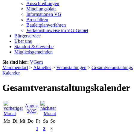
Ausschreibungen
Mitteilungsblatt
Informationen VG
Broschüren
Bauleitplanverfahren
Verkehrshinweise im VG-Gebiet
Bürgerservice
Über uns
Standort & Gewerbe
Mitgliedsgemeinden
Sie sind hier:
VGem
Mammendorf
>
Aktuelles
>
Veranstaltungen
>
Gesamtveranstaltungs
Kalender
Gesamtveranstaltungskalender
August
2025
Mo
Di
Mi
Do
Fr
Sa
So
1
2
3