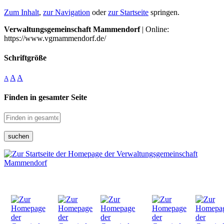
Zum Inhalt
,
zur Navigation
oder
zur Startseite
springen.
Verwaltungsgemeinschaft Mammendorf
| Online:
https://www.vgmammendorf.de/
Schriftgröße
A
A
A
Finden in gesamter Seite
suchen