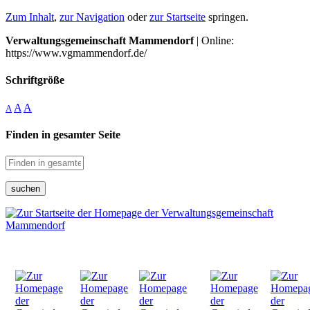
Zum Inhalt
,
zur Navigation
oder
zur Startseite
springen.
Verwaltungsgemeinschaft Mammendorf
| Online:
https://www.vgmammendorf.de/
Schriftgröße
A
A
A
Finden in gesamter Seite
suchen