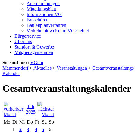
Ausschreibungen
Mitteilungsblatt
Informationen VG
Broschüren
Bauleitplanverfahren
Verkehrshinweise im VG-Gebiet
Bürgerservice
Über uns
Standort & Gewerbe
Mitgliedsgemeinden
Sie sind hier:
VGem
Mammendorf
>
Aktuelles
>
Veranstaltungen
>
Gesamtveranstaltungs
Kalender
Gesamtveranstaltungskalender
Juli
2025
Mo
Di
Mi
Do
Fr
Sa
So
1
2
3
4
5
6