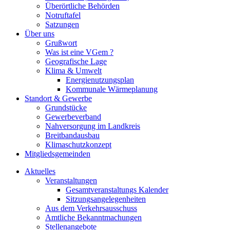
Überörtliche Behörden
Notruftafel
Satzungen
Über uns
Grußwort
Was ist eine VGem ?
Geografische Lage
Klima & Umwelt
Energienutzungsplan
Kommunale Wärmeplanung
Standort & Gewerbe
Grundstücke
Gewerbeverband
Nahversorgung im Landkreis
Breitbandausbau
Klimaschutzkonzept
Mitgliedsgemeinden
Aktuelles
Veranstaltungen
Gesamtveranstaltungs Kalender
Sitzungsangelegenheiten
Aus dem Verkehrsausschuss
Amtliche Bekanntmachungen
Stellenangebote