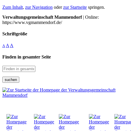
Zum Inhalt
,
zur Navigation
oder
zur Startseite
springen.
Verwaltungsgemeinschaft Mammendorf
| Online:
https://www.vgmammendorf.de/
Schriftgröße
A
A
A
Finden in gesamter Seite
suchen