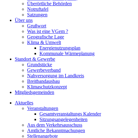
Überörtliche Behörden
Notruftafel
Satzungen
Über uns
Grußwort
Was ist eine VGem ?
Geografische Lage
Klima & Umwelt
Energienutzungsplan
Kommunale Wärmeplanung
Standort & Gewerbe
Grundstücke
Gewerbeverband
Nahversorgung im Landkreis
Breitbandausbau
Klimaschutzkonzept
Mitgliedsgemeinden
Aktuelles
Veranstaltungen
Gesamtveranstaltungs Kalender
Sitzungsangelegenheiten
Aus dem Verkehrsausschuss
Amtliche Bekanntmachungen
Stellenangebote