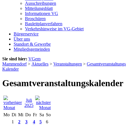
Ausschreibungen
Mitteilungsblatt
Informationen VG
Broschüren
Bauleitplanverfahren
Verkehrshinweise im VG-Gebiet
Bürgerservice
Über uns
Standort & Gewerbe
Mitgliedsgemeinden
Sie sind hier:
VGem
Mammendorf
>
Aktuelles
>
Veranstaltungen
>
Gesamtveranstaltungs
Kalender
Gesamtveranstaltungskalender
Juli
2025
Mo
Di
Mi
Do
Fr
Sa
So
1
2
3
4
5
6