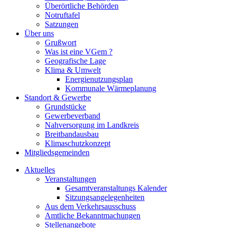
Überörtliche Behörden
Notruftafel
Satzungen
Über uns
Grußwort
Was ist eine VGem ?
Geografische Lage
Klima & Umwelt
Energienutzungsplan
Kommunale Wärmeplanung
Standort & Gewerbe
Grundstücke
Gewerbeverband
Nahversorgung im Landkreis
Breitbandausbau
Klimaschutzkonzept
Mitgliedsgemeinden
Aktuelles
Veranstaltungen
Gesamtveranstaltungs Kalender
Sitzungsangelegenheiten
Aus dem Verkehrsausschuss
Amtliche Bekanntmachungen
Stellenangebote