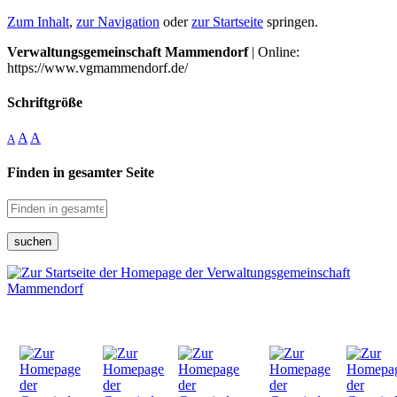
Zum Inhalt
,
zur Navigation
oder
zur Startseite
springen.
Verwaltungsgemeinschaft Mammendorf
| Online:
https://www.vgmammendorf.de/
Schriftgröße
A
A
A
Finden in gesamter Seite
suchen