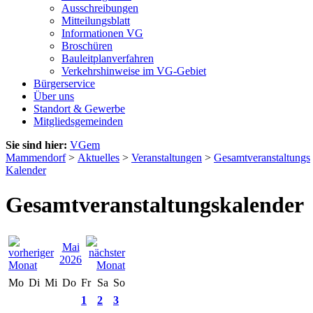
Ausschreibungen
Mitteilungsblatt
Informationen VG
Broschüren
Bauleitplanverfahren
Verkehrshinweise im VG-Gebiet
Bürgerservice
Über uns
Standort & Gewerbe
Mitgliedsgemeinden
Sie sind hier:
VGem
Mammendorf
>
Aktuelles
>
Veranstaltungen
>
Gesamtveranstaltungs
Kalender
Gesamtveranstaltungskalender
Mai
2026
Mo
Di
Mi
Do
Fr
Sa
So
1
2
3