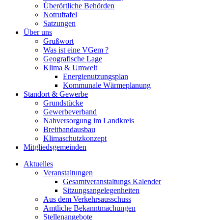
Überörtliche Behörden
Notruftafel
Satzungen
Über uns
Grußwort
Was ist eine VGem ?
Geografische Lage
Klima & Umwelt
Energienutzungsplan
Kommunale Wärmeplanung
Standort & Gewerbe
Grundstücke
Gewerbeverband
Nahversorgung im Landkreis
Breitbandausbau
Klimaschutzkonzept
Mitgliedsgemeinden
Aktuelles
Veranstaltungen
Gesamtveranstaltungs Kalender
Sitzungsangelegenheiten
Aus dem Verkehrsausschuss
Amtliche Bekanntmachungen
Stellenangebote