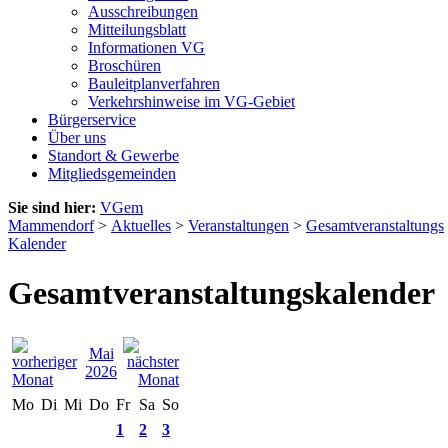
Ausschreibungen
Mitteilungsblatt
Informationen VG
Broschüren
Bauleitplanverfahren
Verkehrshinweise im VG-Gebiet
Bürgerservice
Über uns
Standort & Gewerbe
Mitgliedsgemeinden
Sie sind hier:
VGem
Mammendorf
>
Aktuelles
>
Veranstaltungen
>
Gesamtveranstaltungs
Kalender
Gesamtveranstaltungskalender
Mai
2026
Mo
Di
Mi
Do
Fr
Sa
So
1
2
3