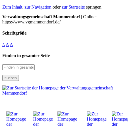
Zum Inhalt
,
zur Navigation
oder
zur Startseite
springen.
Verwaltungsgemeinschaft Mammendorf
| Online:
https://www.vgmammendorf.de/
Schriftgröße
A
A
A
Finden in gesamter Seite
suchen