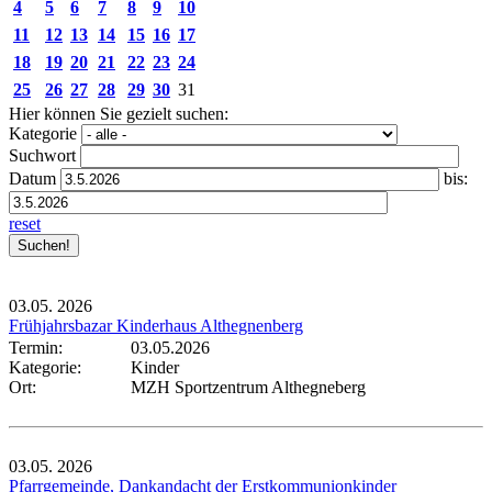
4
5
6
7
8
9
10
11
12
13
14
15
16
17
18
19
20
21
22
23
24
25
26
27
28
29
30
31
Hier können Sie gezielt suchen:
Kategorie
Suchwort
Datum
bis:
reset
03.05.
2026
Frühjahrsbazar Kinderhaus Althegnenberg
Termin:
03.05.2026
Kategorie:
Kinder
Ort:
MZH Sportzentrum Althegneberg
03.05.
2026
Pfarrgemeinde, Dankandacht der Erstkommunionkinder