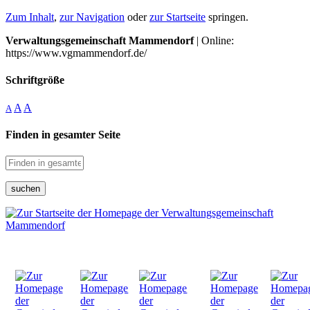
Zum Inhalt
,
zur Navigation
oder
zur Startseite
springen.
Verwaltungsgemeinschaft Mammendorf
| Online:
https://www.vgmammendorf.de/
Schriftgröße
A
A
A
Finden in gesamter Seite
suchen