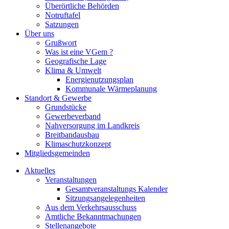
Überörtliche Behörden
Notruftafel
Satzungen
Über uns
Grußwort
Was ist eine VGem ?
Geografische Lage
Klima & Umwelt
Energienutzungsplan
Kommunale Wärmeplanung
Standort & Gewerbe
Grundstücke
Gewerbeverband
Nahversorgung im Landkreis
Breitbandausbau
Klimaschutzkonzept
Mitgliedsgemeinden
Aktuelles
Veranstaltungen
Gesamtveranstaltungs Kalender
Sitzungsangelegenheiten
Aus dem Verkehrsausschuss
Amtliche Bekanntmachungen
Stellenangebote