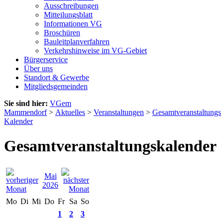
Ausschreibungen
Mitteilungsblatt
Informationen VG
Broschüren
Bauleitplanverfahren
Verkehrshinweise im VG-Gebiet
Bürgerservice
Über uns
Standort & Gewerbe
Mitgliedsgemeinden
Sie sind hier:
VGem
Mammendorf
>
Aktuelles
>
Veranstaltungen
>
Gesamtveranstaltungs
Kalender
Gesamtveranstaltungskalender
Mai
2026
Mo
Di
Mi
Do
Fr
Sa
So
1
2
3