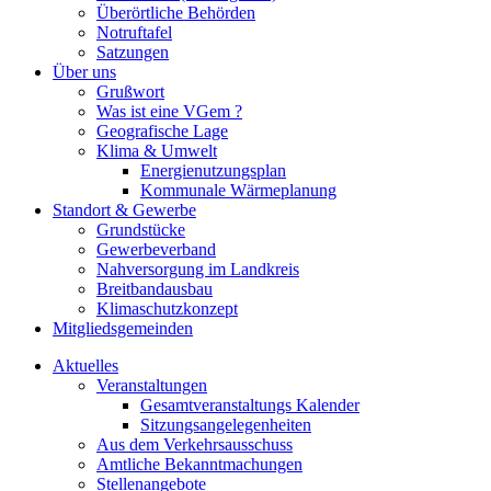
Überörtliche Behörden
Notruftafel
Satzungen
Über uns
Grußwort
Was ist eine VGem ?
Geografische Lage
Klima & Umwelt
Energienutzungsplan
Kommunale Wärmeplanung
Standort & Gewerbe
Grundstücke
Gewerbeverband
Nahversorgung im Landkreis
Breitbandausbau
Klimaschutzkonzept
Mitgliedsgemeinden
Aktuelles
Veranstaltungen
Gesamtveranstaltungs Kalender
Sitzungsangelegenheiten
Aus dem Verkehrsausschuss
Amtliche Bekanntmachungen
Stellenangebote