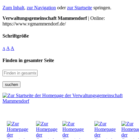
Zum Inhalt
,
zur Navigation
oder
zur Startseite
springen.
Verwaltungsgemeinschaft Mammendorf
| Online:
https://www.vgmammendorf.de/
Schriftgröße
A
A
A
Finden in gesamter Seite
suchen