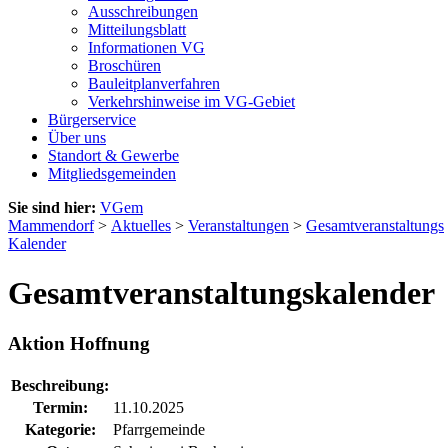
Ausschreibungen
Mitteilungsblatt
Informationen VG
Broschüren
Bauleitplanverfahren
Verkehrshinweise im VG-Gebiet
Bürgerservice
Über uns
Standort & Gewerbe
Mitgliedsgemeinden
Sie sind hier:
VGem
Mammendorf
>
Aktuelles
>
Veranstaltungen
>
Gesamtveranstaltungs
Kalender
Gesamtveranstaltungskalender
Aktion Hoffnung
Beschreibung:
Termin:
11.10.2025
Kategorie:
Pfarrgemeinde