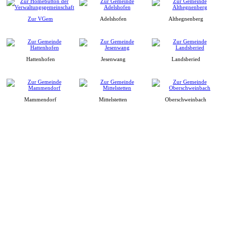
Zur VGem
Adelshofen
Althegnenberg
Hattenhofen
Jesenwang
Landsberied
Mammendorf
Mittelstetten
Oberschweinbach