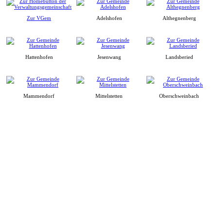
Zur VGem
Adelshofen
Althegnenberg
Hattenhofen
Jesenwang
Landsberied
Mammendorf
Mittelstetten
Oberschweinbach