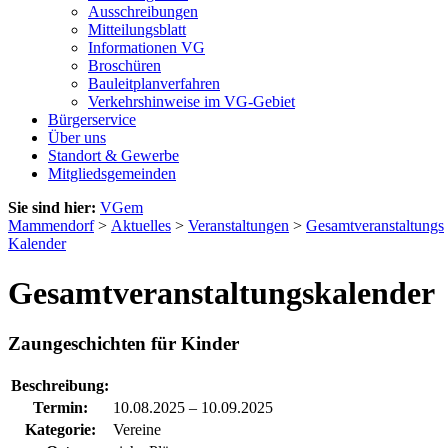
Ausschreibungen
Mitteilungsblatt
Informationen VG
Broschüren
Bauleitplanverfahren
Verkehrshinweise im VG-Gebiet
Bürgerservice
Über uns
Standort & Gewerbe
Mitgliedsgemeinden
Sie sind hier:
VGem
Mammendorf
>
Aktuelles
>
Veranstaltungen
>
Gesamtveranstaltungs
Kalender
Gesamtveranstaltungskalender
Zaungeschichten für Kinder
Beschreibung:
Termin:
10.08.2025
–
10.09.2025
Kategorie:
Vereine