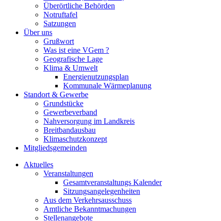
Überörtliche Behörden
Notruftafel
Satzungen
Über uns
Grußwort
Was ist eine VGem ?
Geografische Lage
Klima & Umwelt
Energienutzungsplan
Kommunale Wärmeplanung
Standort & Gewerbe
Grundstücke
Gewerbeverband
Nahversorgung im Landkreis
Breitbandausbau
Klimaschutzkonzept
Mitgliedsgemeinden
Aktuelles
Veranstaltungen
Gesamtveranstaltungs Kalender
Sitzungsangelegenheiten
Aus dem Verkehrsausschuss
Amtliche Bekanntmachungen
Stellenangebote