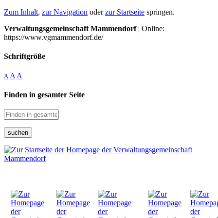
Zum Inhalt
,
zur Navigation
oder
zur Startseite
springen.
Verwaltungsgemeinschaft Mammendorf
| Online:
https://www.vgmammendorf.de/
Schriftgröße
A
A
A
Finden in gesamter Seite
suchen