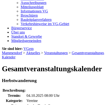
Ausschreibungen
Mitteilungsblatt
Informationen VG
Broschüren
Bauleitplanverfahren
Verkehrshinweise im VG-Gebiet
Bürgerservice
Über uns
Standort & Gewerbe
Mitgliedsgemeinden
Sie sind hier:
VGem
Mammendorf
>
Aktuelles
>
Veranstaltungen
>
Gesamtveranstaltungs
Kalender
Gesamtveranstaltungskalender
Herbstwanderung
Beschreibung:
Termin:
04.10.2025 08:00 Uhr
Kategorie:
Vereine