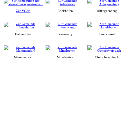
Zur VGem
Adelshofen
Althegnenberg
Hattenhofen
Jesenwang
Landsberied
Mammendorf
Mittelstetten
Oberschweinbach