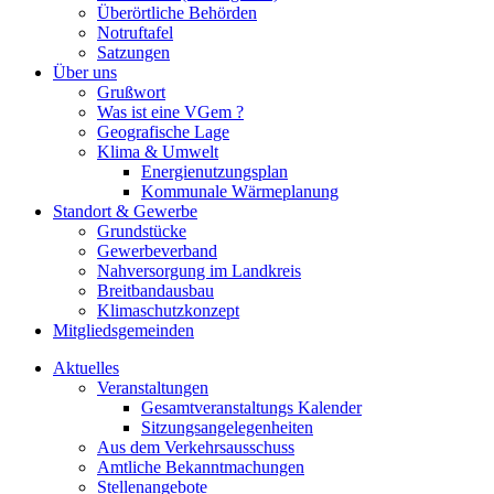
Überörtliche Behörden
Notruftafel
Satzungen
Über uns
Grußwort
Was ist eine VGem ?
Geografische Lage
Klima & Umwelt
Energienutzungsplan
Kommunale Wärmeplanung
Standort & Gewerbe
Grundstücke
Gewerbeverband
Nahversorgung im Landkreis
Breitbandausbau
Klimaschutzkonzept
Mitgliedsgemeinden
Aktuelles
Veranstaltungen
Gesamtveranstaltungs Kalender
Sitzungsangelegenheiten
Aus dem Verkehrsausschuss
Amtliche Bekanntmachungen
Stellenangebote