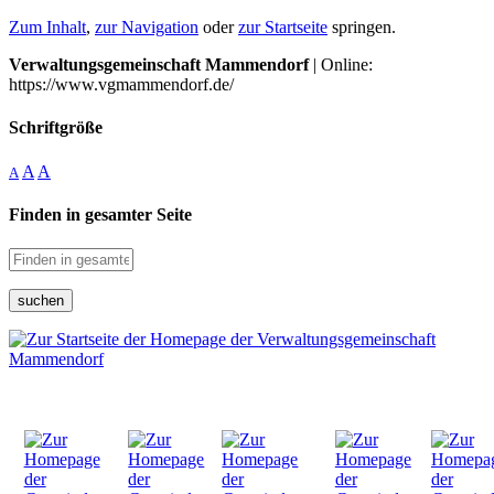
Zum Inhalt
,
zur Navigation
oder
zur Startseite
springen.
Verwaltungsgemeinschaft Mammendorf
| Online:
https://www.vgmammendorf.de/
Schriftgröße
A
A
A
Finden in gesamter Seite
suchen