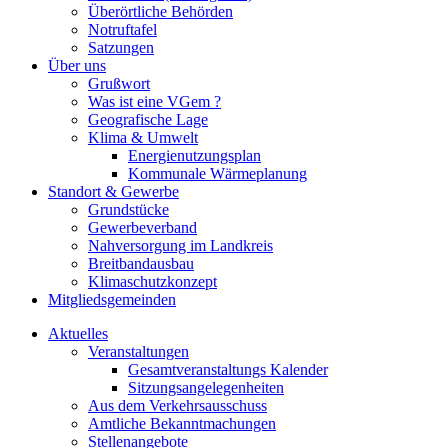
Überörtliche Behörden
Notruftafel
Satzungen
Über uns
Grußwort
Was ist eine VGem ?
Geografische Lage
Klima & Umwelt
Energienutzungsplan
Kommunale Wärmeplanung
Standort & Gewerbe
Grundstücke
Gewerbeverband
Nahversorgung im Landkreis
Breitbandausbau
Klimaschutzkonzept
Mitgliedsgemeinden
Aktuelles
Veranstaltungen
Gesamtveranstaltungs Kalender
Sitzungsangelegenheiten
Aus dem Verkehrsausschuss
Amtliche Bekanntmachungen
Stellenangebote