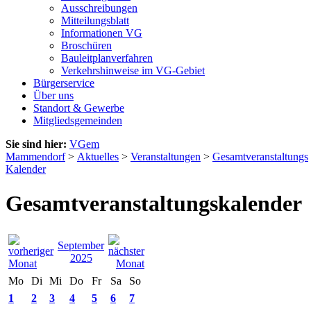
Ausschreibungen
Mitteilungsblatt
Informationen VG
Broschüren
Bauleitplanverfahren
Verkehrshinweise im VG-Gebiet
Bürgerservice
Über uns
Standort & Gewerbe
Mitgliedsgemeinden
Sie sind hier:
VGem
Mammendorf
>
Aktuelles
>
Veranstaltungen
>
Gesamtveranstaltungs
Kalender
Gesamtveranstaltungskalender
September
2025
Mo
Di
Mi
Do
Fr
Sa
So
1
2
3
4
5
6
7