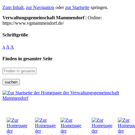
Zum Inhalt
,
zur Navigation
oder
zur Startseite
springen.
Verwaltungsgemeinschaft Mammendorf
| Online:
https://www.vgmammendorf.de/
Schriftgröße
A
A
A
Finden in gesamter Seite
suchen