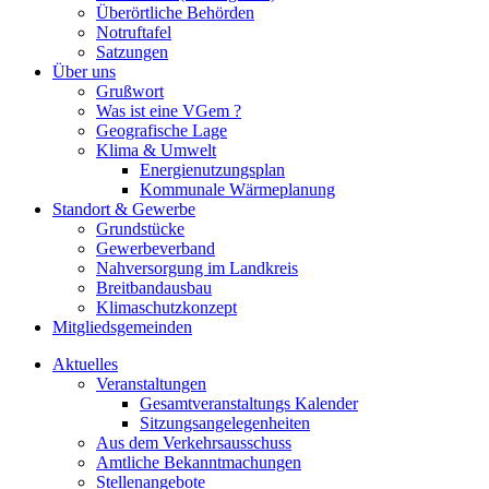
Überörtliche Behörden
Notruftafel
Satzungen
Über uns
Grußwort
Was ist eine VGem ?
Geografische Lage
Klima & Umwelt
Energienutzungsplan
Kommunale Wärmeplanung
Standort & Gewerbe
Grundstücke
Gewerbeverband
Nahversorgung im Landkreis
Breitbandausbau
Klimaschutzkonzept
Mitgliedsgemeinden
Aktuelles
Veranstaltungen
Gesamtveranstaltungs Kalender
Sitzungsangelegenheiten
Aus dem Verkehrsausschuss
Amtliche Bekanntmachungen
Stellenangebote