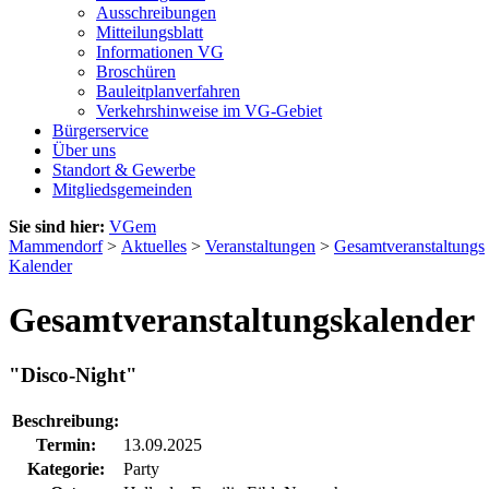
Ausschreibungen
Mitteilungsblatt
Informationen VG
Broschüren
Bauleitplanverfahren
Verkehrshinweise im VG-Gebiet
Bürgerservice
Über uns
Standort & Gewerbe
Mitgliedsgemeinden
Sie sind hier:
VGem
Mammendorf
>
Aktuelles
>
Veranstaltungen
>
Gesamtveranstaltungs
Kalender
Gesamtveranstaltungskalender
"Disco-Night"
Beschreibung:
Termin:
13.09.2025
Kategorie:
Party