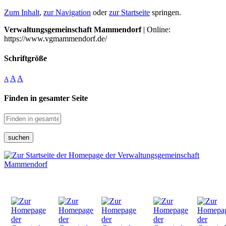
Zum Inhalt
,
zur Navigation
oder
zur Startseite
springen.
Verwaltungsgemeinschaft Mammendorf
| Online:
https://www.vgmammendorf.de/
Schriftgröße
A
A
A
Finden in gesamter Seite
suchen