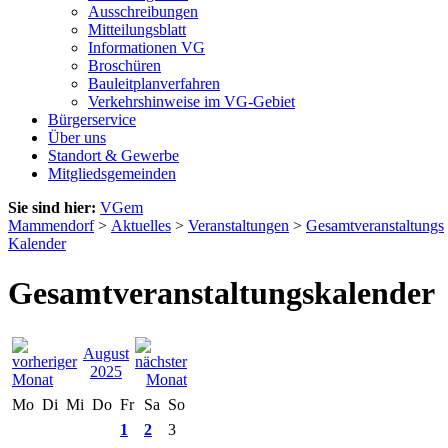
Ausschreibungen
Mitteilungsblatt
Informationen VG
Broschüren
Bauleitplanverfahren
Verkehrshinweise im VG-Gebiet
Bürgerservice
Über uns
Standort & Gewerbe
Mitgliedsgemeinden
Sie sind hier:
VGem
Mammendorf
>
Aktuelles
>
Veranstaltungen
>
Gesamtveranstaltungs
Kalender
Gesamtveranstaltungskalender
August
2025
Mo
Di
Mi
Do
Fr
Sa
So
1
2
3