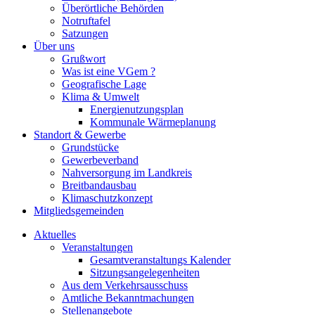
Überörtliche Behörden
Notruftafel
Satzungen
Über uns
Grußwort
Was ist eine VGem ?
Geografische Lage
Klima & Umwelt
Energienutzungsplan
Kommunale Wärmeplanung
Standort & Gewerbe
Grundstücke
Gewerbeverband
Nahversorgung im Landkreis
Breitbandausbau
Klimaschutzkonzept
Mitgliedsgemeinden
Aktuelles
Veranstaltungen
Gesamtveranstaltungs Kalender
Sitzungsangelegenheiten
Aus dem Verkehrsausschuss
Amtliche Bekanntmachungen
Stellenangebote