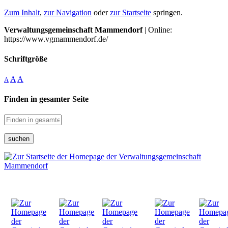
Zum Inhalt
,
zur Navigation
oder
zur Startseite
springen.
Verwaltungsgemeinschaft Mammendorf
| Online:
https://www.vgmammendorf.de/
Schriftgröße
A
A
A
Finden in gesamter Seite
suchen