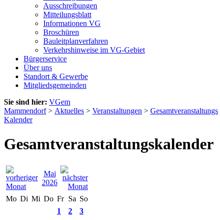
Ausschreibungen
Mitteilungsblatt
Informationen VG
Broschüren
Bauleitplanverfahren
Verkehrshinweise im VG-Gebiet
Bürgerservice
Über uns
Standort & Gewerbe
Mitgliedsgemeinden
Sie sind hier:
VGem
Mammendorf
>
Aktuelles
>
Veranstaltungen
>
Gesamtveranstaltungs
Kalender
Gesamtveranstaltungskalender
Mai
2026
Mo
Di
Mi
Do
Fr
Sa
So
1
2
3