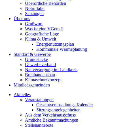
Überörtliche Behörden
Notruftafel
Satzungen
Über uns
Grußwort
Was ist eine VGem ?
Geografische Lage
Klima & Umwelt
Energienutzungsplan
Kommunale Wärmeplanung
Standort & Gewerbe
Grundstücke
Gewerbeverband
Nahversorgung im Landkreis
Breitbandausbau
Klimaschutzkonzept
Mitgliedsgemeinden
Aktuelles
Veranstaltungen
Gesamtveranstaltungs Kalender
Sitzungsangelegenheiten
Aus dem Verkehrsausschuss
Amtliche Bekanntmachungen
Stellenangebote