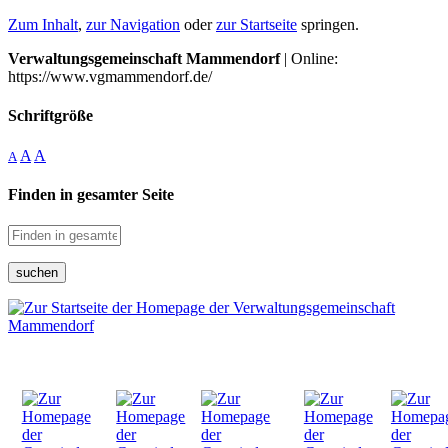
Zum Inhalt
,
zur Navigation
oder
zur Startseite
springen.
Verwaltungsgemeinschaft Mammendorf
| Online:
https://www.vgmammendorf.de/
Schriftgröße
A
A
A
Finden in gesamter Seite
suchen