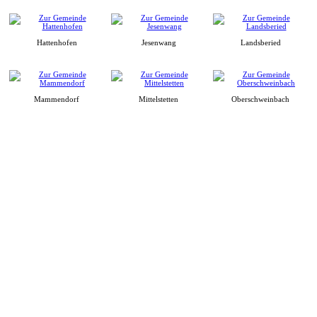
Hattenhofen
Jesenwang
Landsberied
Mammendorf
Mittelstetten
Oberschweinbach