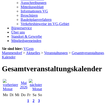
Ausschreibungen
Mitteilungsblatt
Informationen VG
Broschüren
Bauleitplanverfahren
Verkehrshinweise im VG-Gebiet
Bürgerservice
Über uns
Standort & Gewerbe
Mitgliedsgemeinden
Sie sind hier:
VGem
Mammendorf
>
Aktuelles
>
Veranstaltungen
>
Gesamtveranstaltungs
Kalender
Gesamtveranstaltungskalender
Mai
2026
Mo
Di
Mi
Do
Fr
Sa
So
1
2
3