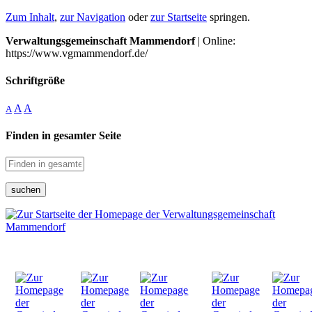
Zum Inhalt
,
zur Navigation
oder
zur Startseite
springen.
Verwaltungsgemeinschaft Mammendorf
| Online:
https://www.vgmammendorf.de/
Schriftgröße
A
A
A
Finden in gesamter Seite
suchen