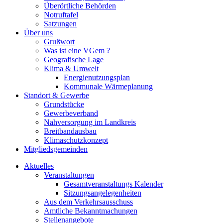
Überörtliche Behörden
Notruftafel
Satzungen
Über uns
Grußwort
Was ist eine VGem ?
Geografische Lage
Klima & Umwelt
Energienutzungsplan
Kommunale Wärmeplanung
Standort & Gewerbe
Grundstücke
Gewerbeverband
Nahversorgung im Landkreis
Breitbandausbau
Klimaschutzkonzept
Mitgliedsgemeinden
Aktuelles
Veranstaltungen
Gesamtveranstaltungs Kalender
Sitzungsangelegenheiten
Aus dem Verkehrsausschuss
Amtliche Bekanntmachungen
Stellenangebote