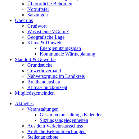
Überörtliche Behörden
Notruftafel
Satzungen
Über uns
Grußwort
Was ist eine VGem ?
Geografische Lage
Klima & Umwelt
Energienutzungsplan
Kommunale Wärmeplanung
Standort & Gewerbe
Grundstücke
Gewerbeverband
Nahversorgung im Landkreis
Breitbandausbau
Klimaschutzkonzept
Mitgliedsgemeinden
Aktuelles
Veranstaltungen
Gesamtveranstaltungs Kalender
Sitzungsangelegenheiten
Aus dem Verkehrsausschuss
Amtliche Bekanntmachungen
Stellenangebote