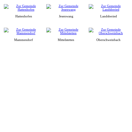
Hattenhofen
Jesenwang
Landsberied
Mammendorf
Mittelstetten
Oberschweinbach