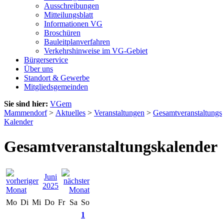
Ausschreibungen
Mitteilungsblatt
Informationen VG
Broschüren
Bauleitplanverfahren
Verkehrshinweise im VG-Gebiet
Bürgerservice
Über uns
Standort & Gewerbe
Mitgliedsgemeinden
Sie sind hier:
VGem
Mammendorf
>
Aktuelles
>
Veranstaltungen
>
Gesamtveranstaltungs
Kalender
Gesamtveranstaltungskalender
Juni
2025
Mo
Di
Mi
Do
Fr
Sa
So
1