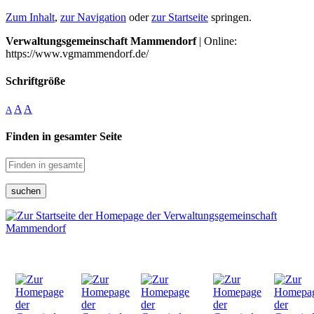
Zum Inhalt
,
zur Navigation
oder
zur Startseite
springen.
Verwaltungsgemeinschaft Mammendorf
| Online:
https://www.vgmammendorf.de/
Schriftgröße
A
A
A
Finden in gesamter Seite
suchen