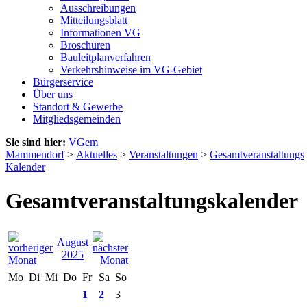
Ausschreibungen
Mitteilungsblatt
Informationen VG
Broschüren
Bauleitplanverfahren
Verkehrshinweise im VG-Gebiet
Bürgerservice
Über uns
Standort & Gewerbe
Mitgliedsgemeinden
Sie sind hier:
VGem
Mammendorf
>
Aktuelles
>
Veranstaltungen
>
Gesamtveranstaltungs
Kalender
Gesamtveranstaltungskalender
August
2025
Mo
Di
Mi
Do
Fr
Sa
So
1
2
3