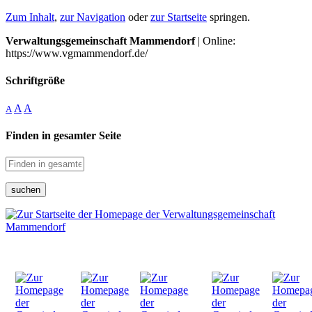
Zum Inhalt
,
zur Navigation
oder
zur Startseite
springen.
Verwaltungsgemeinschaft Mammendorf
| Online:
https://www.vgmammendorf.de/
Schriftgröße
A
A
A
Finden in gesamter Seite
suchen