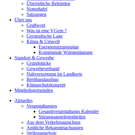
Überörtliche Behörden
Notruftafel
Satzungen
Über uns
Grußwort
Was ist eine VGem ?
Geografische Lage
Klima & Umwelt
Energienutzungsplan
Kommunale Wärmeplanung
Standort & Gewerbe
Grundstücke
Gewerbeverband
Nahversorgung im Landkreis
Breitbandausbau
Klimaschutzkonzept
Mitgliedsgemeinden
Aktuelles
Veranstaltungen
Gesamtveranstaltungs Kalender
Sitzungsangelegenheiten
Aus dem Verkehrsausschuss
Amtliche Bekanntmachungen
Stellenangebote