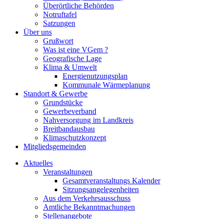
Überörtliche Behörden
Notruftafel
Satzungen
Über uns
Grußwort
Was ist eine VGem ?
Geografische Lage
Klima & Umwelt
Energienutzungsplan
Kommunale Wärmeplanung
Standort & Gewerbe
Grundstücke
Gewerbeverband
Nahversorgung im Landkreis
Breitbandausbau
Klimaschutzkonzept
Mitgliedsgemeinden
Aktuelles
Veranstaltungen
Gesamtveranstaltungs Kalender
Sitzungsangelegenheiten
Aus dem Verkehrsausschuss
Amtliche Bekanntmachungen
Stellenangebote