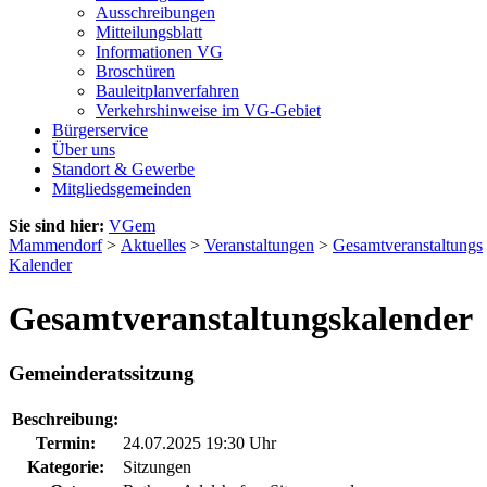
Ausschreibungen
Mitteilungsblatt
Informationen VG
Broschüren
Bauleitplanverfahren
Verkehrshinweise im VG-Gebiet
Bürgerservice
Über uns
Standort & Gewerbe
Mitgliedsgemeinden
Sie sind hier:
VGem
Mammendorf
>
Aktuelles
>
Veranstaltungen
>
Gesamtveranstaltungs
Kalender
Gesamtveranstaltungskalender
Gemeinderatssitzung
Beschreibung:
Termin:
24.07.2025 19:30 Uhr
Kategorie:
Sitzungen