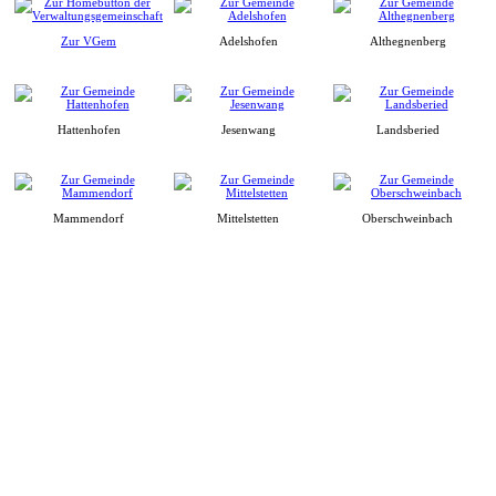
Zur VGem
Adelshofen
Althegnenberg
Hattenhofen
Jesenwang
Landsberied
Mammendorf
Mittelstetten
Oberschweinbach