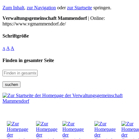
Zum Inhalt
,
zur Navigation
oder
zur Startseite
springen.
Verwaltungsgemeinschaft Mammendorf
| Online:
https://www.vgmammendorf.de/
Schriftgröße
A
A
A
Finden in gesamter Seite
suchen