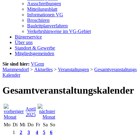
Ausschreibungen
Mitteilungsblatt
Informationen VG
Broschüren
Bauleitplanverfahren
Verkehrshinweise im VG-Gebiet
Bürgerservice
Über uns
Standort & Gewerbe
Mitgliedsgemeinden
Sie sind hier:
VGem
Mammendorf
>
Aktuelles
>
Veranstaltungen
>
Gesamtveranstaltungs
Kalender
Gesamtveranstaltungskalender
April
2025
Mo
Di
Mi
Do
Fr
Sa
So
1
2
3
4
5
6