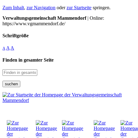
Zum Inhalt
,
zur Navigation
oder
zur Startseite
springen.
Verwaltungsgemeinschaft Mammendorf
| Online:
https://www.vgmammendorf.de/
Schriftgröße
A
A
A
Finden in gesamter Seite
suchen