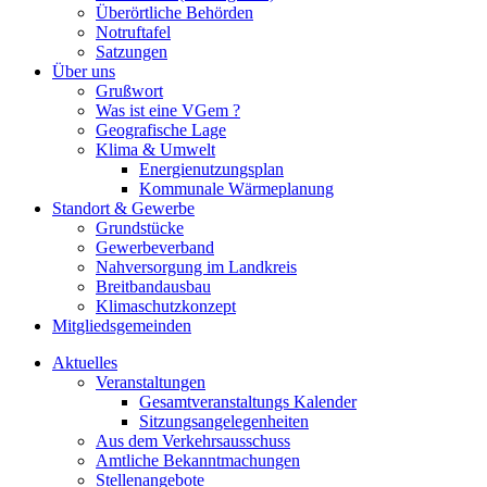
Überörtliche Behörden
Notruftafel
Satzungen
Über uns
Grußwort
Was ist eine VGem ?
Geografische Lage
Klima & Umwelt
Energienutzungsplan
Kommunale Wärmeplanung
Standort & Gewerbe
Grundstücke
Gewerbeverband
Nahversorgung im Landkreis
Breitbandausbau
Klimaschutzkonzept
Mitgliedsgemeinden
Aktuelles
Veranstaltungen
Gesamtveranstaltungs Kalender
Sitzungsangelegenheiten
Aus dem Verkehrsausschuss
Amtliche Bekanntmachungen
Stellenangebote