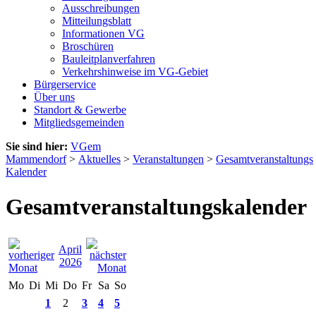
Ausschreibungen
Mitteilungsblatt
Informationen VG
Broschüren
Bauleitplanverfahren
Verkehrshinweise im VG-Gebiet
Bürgerservice
Über uns
Standort & Gewerbe
Mitgliedsgemeinden
Sie sind hier:
VGem
Mammendorf
>
Aktuelles
>
Veranstaltungen
>
Gesamtveranstaltungs
Kalender
Gesamtveranstaltungskalender
April
2026
Mo
Di
Mi
Do
Fr
Sa
So
1
2
3
4
5