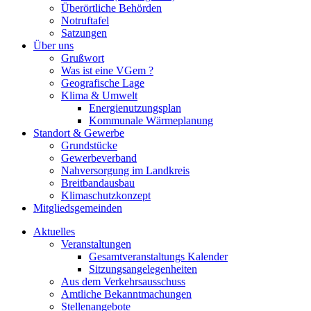
Überörtliche Behörden
Notruftafel
Satzungen
Über uns
Grußwort
Was ist eine VGem ?
Geografische Lage
Klima & Umwelt
Energienutzungsplan
Kommunale Wärmeplanung
Standort & Gewerbe
Grundstücke
Gewerbeverband
Nahversorgung im Landkreis
Breitbandausbau
Klimaschutzkonzept
Mitgliedsgemeinden
Aktuelles
Veranstaltungen
Gesamtveranstaltungs Kalender
Sitzungsangelegenheiten
Aus dem Verkehrsausschuss
Amtliche Bekanntmachungen
Stellenangebote