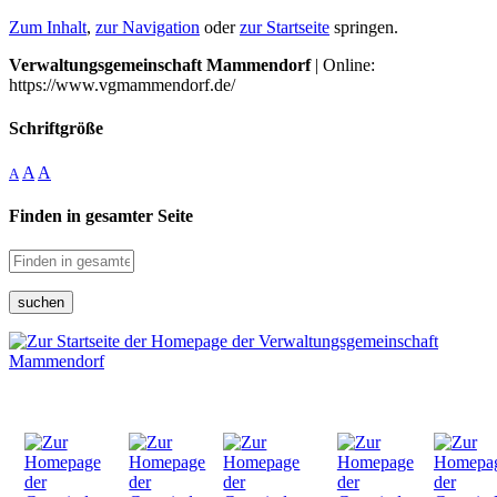
Zum Inhalt
,
zur Navigation
oder
zur Startseite
springen.
Verwaltungsgemeinschaft Mammendorf
| Online:
https://www.vgmammendorf.de/
Schriftgröße
A
A
A
Finden in gesamter Seite
suchen