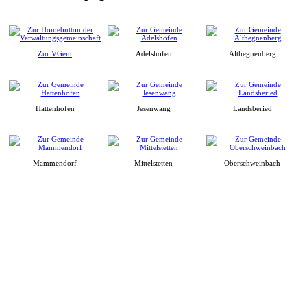
Zur VGem
Adelshofen
Althegnenberg
Hattenhofen
Jesenwang
Landsberied
Mammendorf
Mittelstetten
Oberschweinbach