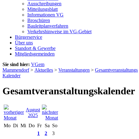
Ausschreibungen
Mitteilungsblatt
Informationen VG
Broschüren
Bauleitplanverfahren
Verkehrshinweise im VG-Gebiet
Bürgerservice
Über uns
Standort & Gewerbe
Mitgliedsgemeinden
Sie sind hier:
VGem
Mammendorf
>
Aktuelles
>
Veranstaltungen
>
Gesamtveranstaltungs
Kalender
Gesamtveranstaltungskalender
August
2025
Mo
Di
Mi
Do
Fr
Sa
So
1
2
3