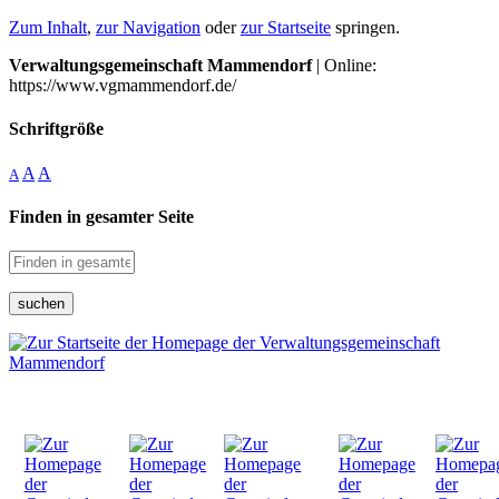
Zum Inhalt
,
zur Navigation
oder
zur Startseite
springen.
Verwaltungsgemeinschaft Mammendorf
| Online:
https://www.vgmammendorf.de/
Schriftgröße
A
A
A
Finden in gesamter Seite
suchen