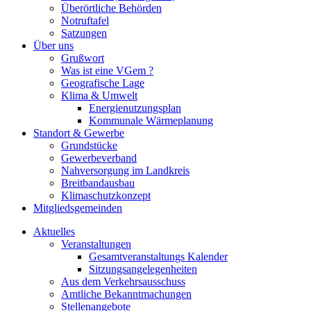
Überörtliche Behörden
Notruftafel
Satzungen
Über uns
Grußwort
Was ist eine VGem ?
Geografische Lage
Klima & Umwelt
Energienutzungsplan
Kommunale Wärmeplanung
Standort & Gewerbe
Grundstücke
Gewerbeverband
Nahversorgung im Landkreis
Breitbandausbau
Klimaschutzkonzept
Mitgliedsgemeinden
Aktuelles
Veranstaltungen
Gesamtveranstaltungs Kalender
Sitzungsangelegenheiten
Aus dem Verkehrsausschuss
Amtliche Bekanntmachungen
Stellenangebote