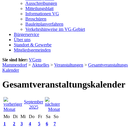
Ausschreibungen
Mitteilungsblatt
Informationen VG
Broschüren
Bauleitplanverfahren
Verkehrshinweise im VG-Gebiet
Bürgerservice
Über uns
Standort & Gewerbe
Mitgliedsgemeinden
Sie sind hier:
VGem
Mammendorf
>
Aktuelles
>
Veranstaltungen
>
Gesamtveranstaltungs
Kalender
Gesamtveranstaltungskalender
September
2025
Mo
Di
Mi
Do
Fr
Sa
So
1
2
3
4
5
6
7