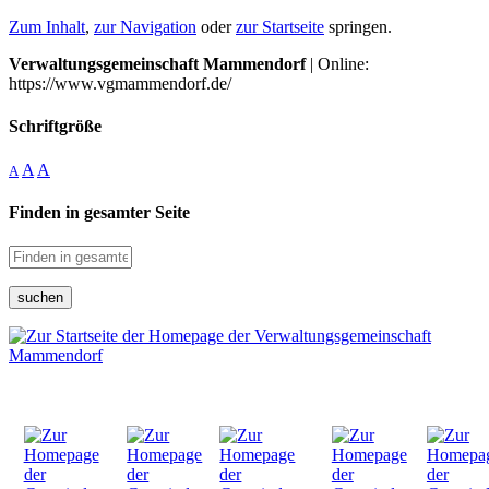
Zum Inhalt
,
zur Navigation
oder
zur Startseite
springen.
Verwaltungsgemeinschaft Mammendorf
| Online:
https://www.vgmammendorf.de/
Schriftgröße
A
A
A
Finden in gesamter Seite
suchen