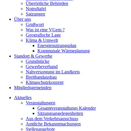
Überörtliche Behörden
Notruftafel
Satzungen
Über uns
Grußwort
Was ist eine VGem ?
Geografische Lage
Klima & Umwelt
Energienutzungsplan
Kommunale Wärmeplanung
Standort & Gewerbe
Grundstücke
Gewerbeverband
Nahversorgung im Landkreis
Breitbandausbau
Klimaschutzkonzept
Mitgliedsgemeinden
Aktuelles
Veranstaltungen
Gesamtveranstaltungs Kalender
Sitzungsangelegenheiten
Aus dem Verkehrsausschuss
Amtliche Bekanntmachungen
Stellenangebote