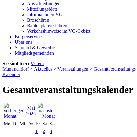
Ausschreibungen
Mitteilungsblatt
Informationen VG
Broschüren
Bauleitplanverfahren
Verkehrshinweise im VG-Gebiet
Bürgerservice
Über uns
Standort & Gewerbe
Mitgliedsgemeinden
Sie sind hier:
VGem
Mammendorf
>
Aktuelles
>
Veranstaltungen
>
Gesamtveranstaltungs
Kalender
Gesamtveranstaltungskalender
Mai
2026
Mo
Di
Mi
Do
Fr
Sa
So
1
2
3