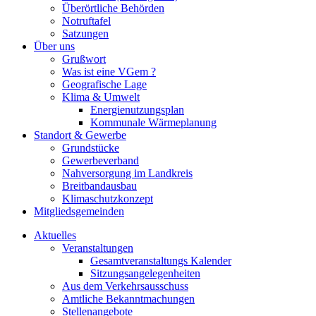
Überörtliche Behörden
Notruftafel
Satzungen
Über uns
Grußwort
Was ist eine VGem ?
Geografische Lage
Klima & Umwelt
Energienutzungsplan
Kommunale Wärmeplanung
Standort & Gewerbe
Grundstücke
Gewerbeverband
Nahversorgung im Landkreis
Breitbandausbau
Klimaschutzkonzept
Mitgliedsgemeinden
Aktuelles
Veranstaltungen
Gesamtveranstaltungs Kalender
Sitzungsangelegenheiten
Aus dem Verkehrsausschuss
Amtliche Bekanntmachungen
Stellenangebote