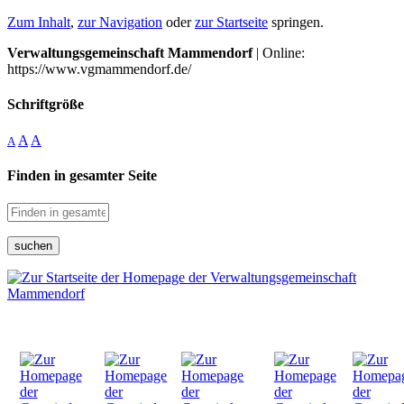
Zum Inhalt
,
zur Navigation
oder
zur Startseite
springen.
Verwaltungsgemeinschaft Mammendorf
| Online:
https://www.vgmammendorf.de/
Schriftgröße
A
A
A
Finden in gesamter Seite
suchen