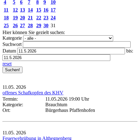
4
5
6
7
8
9
10
11
12
13
14
15
16
17
18
19
20
21
22
23
24
25
26
27
28
29
30
31
Hier können Sie gezielt suchen:
Kategorie
Suchwort
Datum
bis:
reset
11.05.
2026
offenes Schafkopfen des KHV
Termin:
11.05.2026 19:00 Uhr
Kategorie:
Brauchtum
Ort:
Bürgerhaus Pfaffenhofen
11.05.
2026
Feuerwehrübung in Althegnenberg