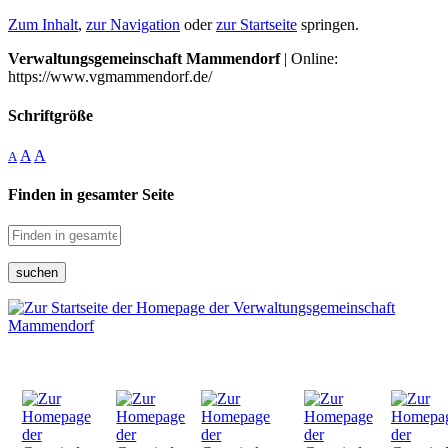
Zum Inhalt
,
zur Navigation
oder
zur Startseite
springen.
Verwaltungsgemeinschaft Mammendorf
| Online:
https://www.vgmammendorf.de/
Schriftgröße
A
A
A
Finden in gesamter Seite
suchen