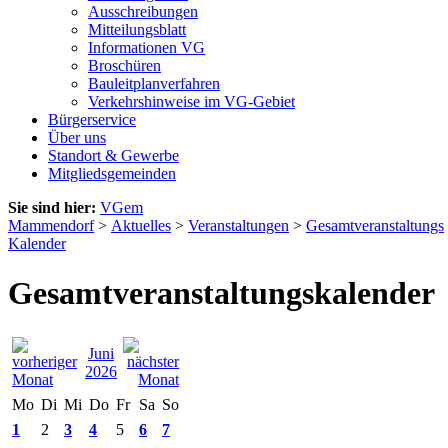
Ausschreibungen
Mitteilungsblatt
Informationen VG
Broschüren
Bauleitplanverfahren
Verkehrshinweise im VG-Gebiet
Bürgerservice
Über uns
Standort & Gewerbe
Mitgliedsgemeinden
Sie sind hier:
VGem
Mammendorf
>
Aktuelles
>
Veranstaltungen
>
Gesamtveranstaltungs
Kalender
Gesamtveranstaltungskalender
Juni
2026
Mo
Di
Mi
Do
Fr
Sa
So
1
2
3
4
5
6
7