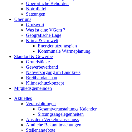
Überörtliche Behörden
Notruftafel
Satzungen
Über uns
Grußwort
Was ist eine VGem ?
Geografische Lage
Klima & Umwelt
Energienutzungsplan
Kommunale Wärmeplanung
Standort & Gewerbe
Grundstücke
Gewerbeverband
Nahversorgung im Landkreis
Breitbandausbau
Klimaschutzkonzept
Mitgliedsgemeinden
Aktuelles
Veranstaltungen
Gesamtveranstaltungs Kalender
Sitzungsangelegenheiten
Aus dem Verkehrsausschuss
Amtliche Bekanntmachungen
Stellenangebote