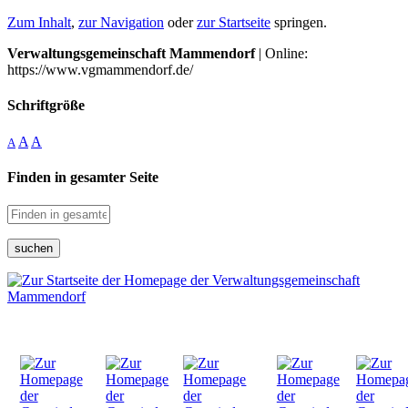
Zum Inhalt
,
zur Navigation
oder
zur Startseite
springen.
Verwaltungsgemeinschaft Mammendorf
| Online:
https://www.vgmammendorf.de/
Schriftgröße
A
A
A
Finden in gesamter Seite
suchen