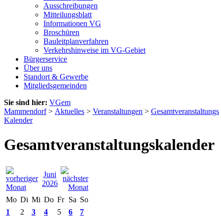
Ausschreibungen
Mitteilungsblatt
Informationen VG
Broschüren
Bauleitplanverfahren
Verkehrshinweise im VG-Gebiet
Bürgerservice
Über uns
Standort & Gewerbe
Mitgliedsgemeinden
Sie sind hier:
VGem
Mammendorf
>
Aktuelles
>
Veranstaltungen
>
Gesamtveranstaltungs
Kalender
Gesamtveranstaltungskalender
Juni
2026
Mo
Di
Mi
Do
Fr
Sa
So
1
2
3
4
5
6
7