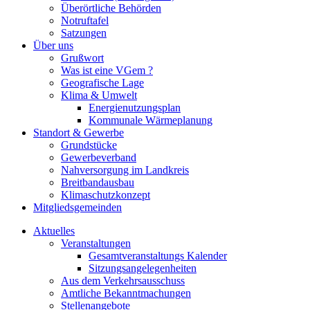
Überörtliche Behörden
Notruftafel
Satzungen
Über uns
Grußwort
Was ist eine VGem ?
Geografische Lage
Klima & Umwelt
Energienutzungsplan
Kommunale Wärmeplanung
Standort & Gewerbe
Grundstücke
Gewerbeverband
Nahversorgung im Landkreis
Breitbandausbau
Klimaschutzkonzept
Mitgliedsgemeinden
Aktuelles
Veranstaltungen
Gesamtveranstaltungs Kalender
Sitzungsangelegenheiten
Aus dem Verkehrsausschuss
Amtliche Bekanntmachungen
Stellenangebote