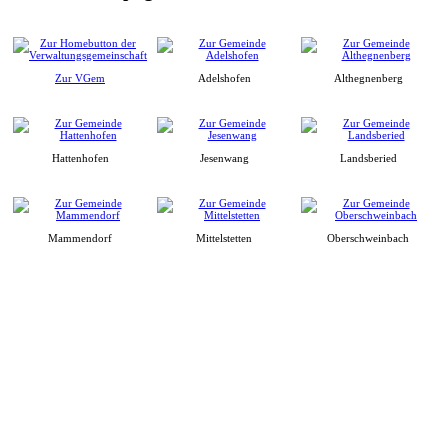
Zur VGem
Adelshofen
Althegnenberg
Hattenhofen
Jesenwang
Landsberied
Mammendorf
Mittelstetten
Oberschweinbach