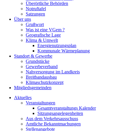
Überörtliche Behörden
Notruftafel
Satzungen
Über uns
Grußwort
Was ist eine VGem ?
Geografische Lage
Klima & Umwelt
Energienutzungsplan
Kommunale Wärmeplanung
Standort & Gewerbe
Grundstücke
Gewerbeverband
Nahversorgung im Landkreis
Breitbandausbau
Klimaschutzkonzept
Mitgliedsgemeinden
Aktuelles
Veranstaltungen
Gesamtveranstaltungs Kalender
Sitzungsangelegenheiten
Aus dem Verkehrsausschuss
Amtliche Bekanntmachungen
Stellenangebote