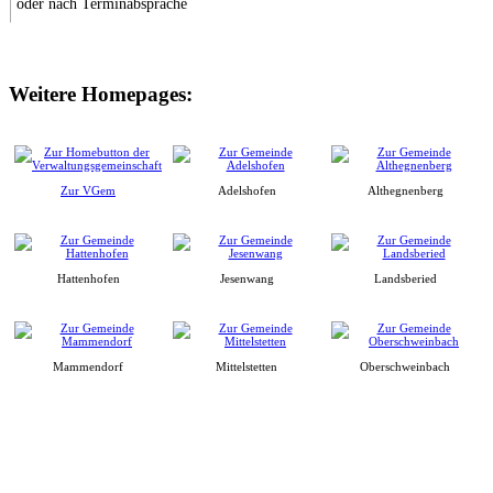
oder nach Terminabsprache
Weitere Homepages:
Zur VGem
Adelshofen
Althegnenberg
Hattenhofen
Jesenwang
Landsberied
Mammendorf
Mittelstetten
Oberschweinbach