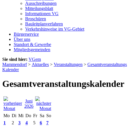
Ausschreibungen
Mitteilungsblatt
Informationen VG
Broschüren
Bauleitplanverfahren
Verkehrshinweise im VG-Gebiet
Bürgerservice
Über uns
Standort & Gewerbe
Mitgliedsgemeinden
Sie sind hier:
VGem
Mammendorf
>
Aktuelles
>
Veranstaltungen
>
Gesamtveranstaltungs
Kalender
Gesamtveranstaltungskalender
Juni
2026
Mo
Di
Mi
Do
Fr
Sa
So
1
2
3
4
5
6
7