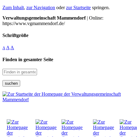
Zum Inhalt
,
zur Navigation
oder
zur Startseite
springen.
Verwaltungsgemeinschaft Mammendorf
| Online:
https://www.vgmammendorf.de/
Schriftgröße
A
A
A
Finden in gesamter Seite
suchen