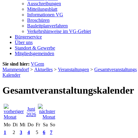
Ausschreibungen
Mitteilungsblatt
Informationen VG
Broschüren
Bauleitplanverfahren
Verkehrshinweise im VG-Gebiet
Bürgerservice
Über uns
Standort & Gewerbe
Mitgliedsgemeinden
Sie sind hier:
VGem
Mammendorf
>
Aktuelles
>
Veranstaltungen
>
Gesamtveranstaltungs
Kalender
Gesamtveranstaltungskalender
Juni
2026
Mo
Di
Mi
Do
Fr
Sa
So
1
2
3
4
5
6
7