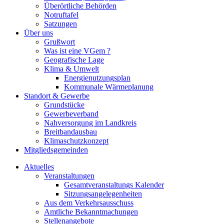
Überörtliche Behörden
Notruftafel
Satzungen
Über uns
Grußwort
Was ist eine VGem ?
Geografische Lage
Klima & Umwelt
Energienutzungsplan
Kommunale Wärmeplanung
Standort & Gewerbe
Grundstücke
Gewerbeverband
Nahversorgung im Landkreis
Breitbandausbau
Klimaschutzkonzept
Mitgliedsgemeinden
Aktuelles
Veranstaltungen
Gesamtveranstaltungs Kalender
Sitzungsangelegenheiten
Aus dem Verkehrsausschuss
Amtliche Bekanntmachungen
Stellenangebote