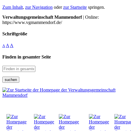
Zum Inhalt
,
zur Navigation
oder
zur Startseite
springen.
Verwaltungsgemeinschaft Mammendorf
| Online:
https://www.vgmammendorf.de/
Schriftgröße
A
A
A
Finden in gesamter Seite
suchen