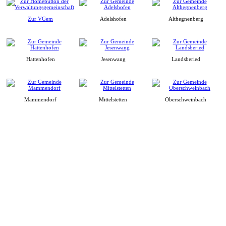
Zur VGem
Adelshofen
Althegnenberg
Hattenhofen
Jesenwang
Landsberied
Mammendorf
Mittelstetten
Oberschweinbach