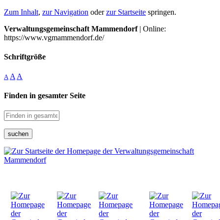
Zum Inhalt
,
zur Navigation
oder
zur Startseite
springen.
Verwaltungsgemeinschaft Mammendorf
| Online:
https://www.vgmammendorf.de/
Schriftgröße
A
A
A
Finden in gesamter Seite
suchen