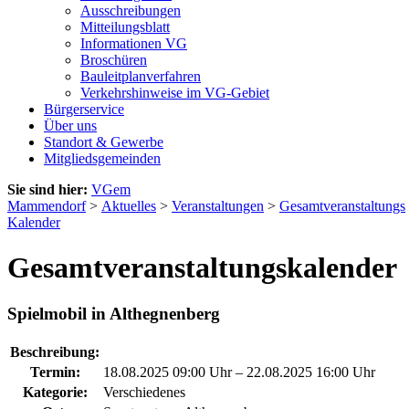
Ausschreibungen
Mitteilungsblatt
Informationen VG
Broschüren
Bauleitplanverfahren
Verkehrshinweise im VG-Gebiet
Bürgerservice
Über uns
Standort & Gewerbe
Mitgliedsgemeinden
Sie sind hier:
VGem
Mammendorf
>
Aktuelles
>
Veranstaltungen
>
Gesamtveranstaltungs
Kalender
Gesamtveranstaltungskalender
Spielmobil in Althegnenberg
Beschreibung:
Termin:
18.08.2025 09:00 Uhr
–
22.08.2025 16:00 Uhr
Kategorie:
Verschiedenes