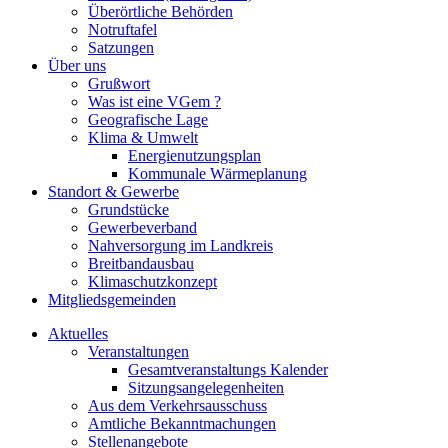
Überörtliche Behörden
Notruftafel
Satzungen
Über uns
Grußwort
Was ist eine VGem ?
Geografische Lage
Klima & Umwelt
Energienutzungsplan
Kommunale Wärmeplanung
Standort & Gewerbe
Grundstücke
Gewerbeverband
Nahversorgung im Landkreis
Breitbandausbau
Klimaschutzkonzept
Mitgliedsgemeinden
Aktuelles
Veranstaltungen
Gesamtveranstaltungs Kalender
Sitzungsangelegenheiten
Aus dem Verkehrsausschuss
Amtliche Bekanntmachungen
Stellenangebote