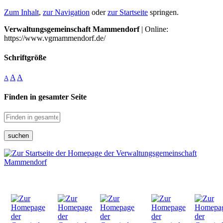
Zum Inhalt
,
zur Navigation
oder
zur Startseite
springen.
Verwaltungsgemeinschaft Mammendorf
| Online:
https://www.vgmammendorf.de/
Schriftgröße
A
A
A
Finden in gesamter Seite
suchen