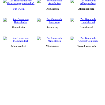
Zur VGem
Adelshofen
Althegnenberg
Hattenhofen
Jesenwang
Landsberied
Mammendorf
Mittelstetten
Oberschweinbach