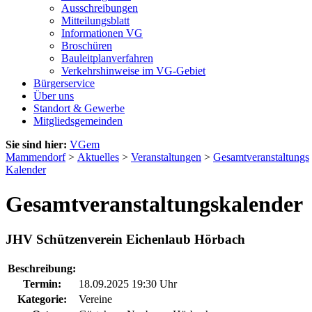
Ausschreibungen
Mitteilungsblatt
Informationen VG
Broschüren
Bauleitplanverfahren
Verkehrshinweise im VG-Gebiet
Bürgerservice
Über uns
Standort & Gewerbe
Mitgliedsgemeinden
Sie sind hier:
VGem
Mammendorf
>
Aktuelles
>
Veranstaltungen
>
Gesamtveranstaltungs
Kalender
Gesamtveranstaltungskalender
JHV Schützenverein Eichenlaub Hörbach
Beschreibung:
Termin:
18.09.2025 19:30 Uhr
Kategorie:
Vereine