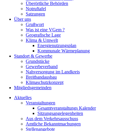
Überörtliche Behörden
Notruftafel
Satzungen
Über uns
Grußwort
Was ist eine VGem ?
Geografische Lage
Klima & Umwelt
Energienutzungsplan
Kommunale Wärmeplanung
Standort & Gewerbe
Grundstücke
Gewerbeverband
Nahversorgung im Landkreis
Breitbandausbau
Klimaschutzkonzept
Mitgliedsgemeinden
Aktuelles
Veranstaltungen
Gesamtveranstaltungs Kalender
Sitzungsangelegenheiten
Aus dem Verkehrsausschuss
Amtliche Bekanntmachungen
Stellenangebote