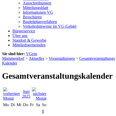
Ausschreibungen
Mitteilungsblatt
Informationen VG
Broschüren
Bauleitplanverfahren
Verkehrshinweise im VG-Gebiet
Bürgerservice
Über uns
Standort & Gewerbe
Mitgliedsgemeinden
Sie sind hier:
VGem
Mammendorf
>
Aktuelles
>
Veranstaltungen
>
Gesamtveranstaltungs
Kalender
Gesamtveranstaltungskalender
Juni
2025
Mo
Di
Mi
Do
Fr
Sa
So
1