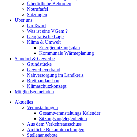
Überörtliche Behörden
Notruftafel
Satzungen
Über uns
Grußwort
Was ist eine VGem ?
Geografische Lage
Klima & Umwelt
Energienutzungsplan
Kommunale Wärmeplanung
Standort & Gewerbe
Grundstücke
Gewerbeverband
Nahversorgung im Landkreis
Breitbandausbau
Klimaschutzkonzept
Mitgliedsgemeinden
Aktuelles
Veranstaltungen
Gesamtveranstaltungs Kalender
Sitzungsangelegenheiten
Aus dem Verkehrsausschuss
Amtliche Bekanntmachungen
Stellenangebote