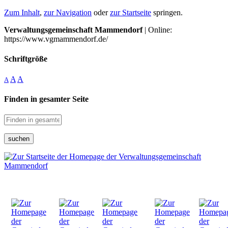
Zum Inhalt
,
zur Navigation
oder
zur Startseite
springen.
Verwaltungsgemeinschaft Mammendorf
| Online:
https://www.vgmammendorf.de/
Schriftgröße
A
A
A
Finden in gesamter Seite
suchen