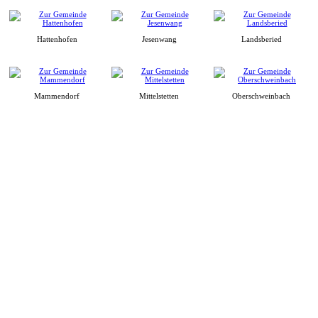
Hattenhofen
Jesenwang
Landsberied
Mammendorf
Mittelstetten
Oberschweinbach