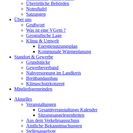
Überörtliche Behörden
Notruftafel
Satzungen
Über uns
Grußwort
Was ist eine VGem ?
Geografische Lage
Klima & Umwelt
Energienutzungsplan
Kommunale Wärmeplanung
Standort & Gewerbe
Grundstücke
Gewerbeverband
Nahversorgung im Landkreis
Breitbandausbau
Klimaschutzkonzept
Mitgliedsgemeinden
Aktuelles
Veranstaltungen
Gesamtveranstaltungs Kalender
Sitzungsangelegenheiten
Aus dem Verkehrsausschuss
Amtliche Bekanntmachungen
Stellenangebote