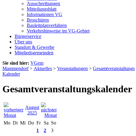
Ausschreibungen
Mitteilungsblatt
Informationen VG
Broschüren
Bauleitplanverfahren
Verkehrshinweise im VG-Gebiet
Bürgerservice
Über uns
Standort & Gewerbe
Mitgliedsgemeinden
Sie sind hier:
VGem
Mammendorf
>
Aktuelles
>
Veranstaltungen
>
Gesamtveranstaltungs
Kalender
Gesamtveranstaltungskalender
August
2025
Mo
Di
Mi
Do
Fr
Sa
So
1
2
3