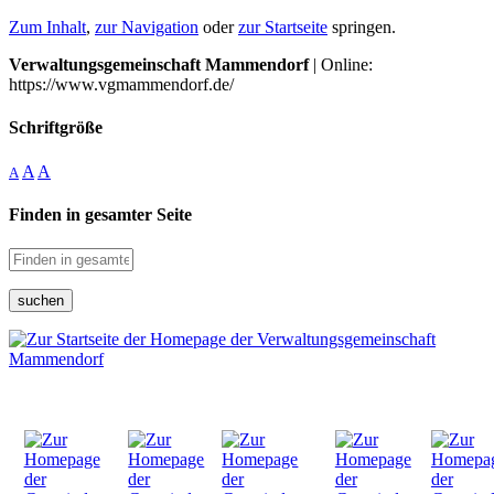
Zum Inhalt
,
zur Navigation
oder
zur Startseite
springen.
Verwaltungsgemeinschaft Mammendorf
| Online:
https://www.vgmammendorf.de/
Schriftgröße
A
A
A
Finden in gesamter Seite
suchen