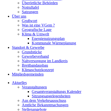
Überörtliche Behörden
Notruftafel
Satzungen
Über uns
Grußwort
Was ist eine VGem ?
Geografische Lage
Klima & Umwelt
Energienutzungsplan
Kommunale Wärmeplanung
Standort & Gewerbe
Grundstücke
Gewerbeverband
Nahversorgung im Landkreis
Breitbandausbau
Klimaschutzkonzept
Mitgliedsgemeinden
Aktuelles
Veranstaltungen
Gesamtveranstaltungs Kalender
Sitzungsangelegenheiten
Aus dem Verkehrsausschuss
Amtliche Bekanntmachungen
Stellenangebote