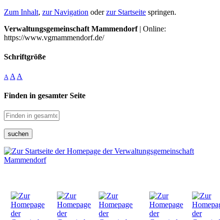
Zum Inhalt
,
zur Navigation
oder
zur Startseite
springen.
Verwaltungsgemeinschaft Mammendorf
| Online:
https://www.vgmammendorf.de/
Schriftgröße
A
A
A
Finden in gesamter Seite
suchen