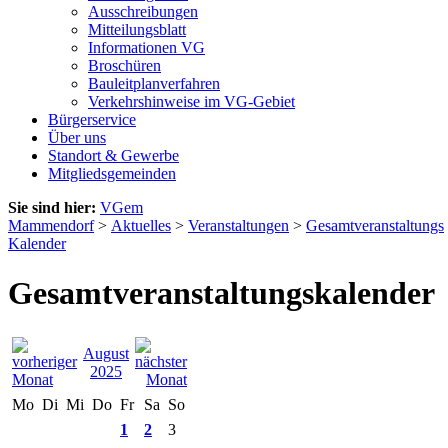
Ausschreibungen
Mitteilungsblatt
Informationen VG
Broschüren
Bauleitplanverfahren
Verkehrshinweise im VG-Gebiet
Bürgerservice
Über uns
Standort & Gewerbe
Mitgliedsgemeinden
Sie sind hier:
VGem
Mammendorf
>
Aktuelles
>
Veranstaltungen
>
Gesamtveranstaltungs
Kalender
Gesamtveranstaltungskalender
August
2025
Mo
Di
Mi
Do
Fr
Sa
So
1
2
3