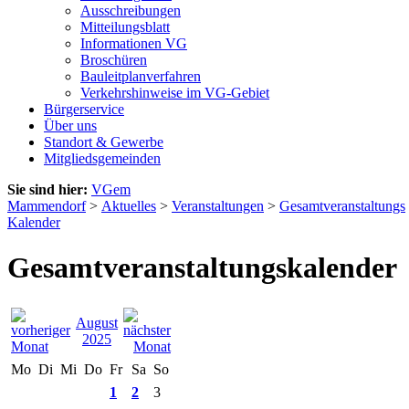
Ausschreibungen
Mitteilungsblatt
Informationen VG
Broschüren
Bauleitplanverfahren
Verkehrshinweise im VG-Gebiet
Bürgerservice
Über uns
Standort & Gewerbe
Mitgliedsgemeinden
Sie sind hier:
VGem
Mammendorf
>
Aktuelles
>
Veranstaltungen
>
Gesamtveranstaltungs
Kalender
Gesamtveranstaltungskalender
August
2025
Mo
Di
Mi
Do
Fr
Sa
So
1
2
3