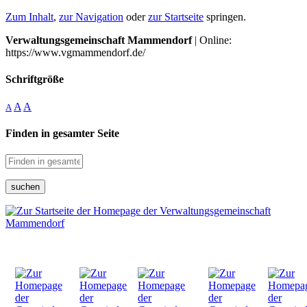
Zum Inhalt
,
zur Navigation
oder
zur Startseite
springen.
Verwaltungsgemeinschaft Mammendorf
| Online:
https://www.vgmammendorf.de/
Schriftgröße
A
A
A
Finden in gesamter Seite
suchen