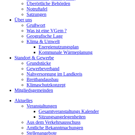
Überörtliche Behörden
Notruftafel
Satzungen
Über uns
Grußwort
Was ist eine VGem ?
Geografische Lage
Klima & Umwelt
Energienutzungsplan
Kommunale Wärmeplanung
Standort & Gewerbe
Grundstücke
Gewerbeverband
Nahversorgung im Landkreis
Breitbandausbau
Klimaschutzkonzept
Mitgliedsgemeinden
Aktuelles
Veranstaltungen
Gesamtveranstaltungs Kalender
Sitzungsangelegenheiten
Aus dem Verkehrsausschuss
Amtliche Bekanntmachungen
Stellenangebote