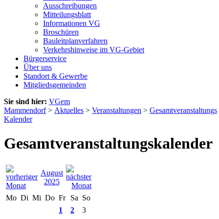
Ausschreibungen
Mitteilungsblatt
Informationen VG
Broschüren
Bauleitplanverfahren
Verkehrshinweise im VG-Gebiet
Bürgerservice
Über uns
Standort & Gewerbe
Mitgliedsgemeinden
Sie sind hier:
VGem
Mammendorf
>
Aktuelles
>
Veranstaltungen
>
Gesamtveranstaltungs
Kalender
Gesamtveranstaltungskalender
August
2025
Mo
Di
Mi
Do
Fr
Sa
So
1
2
3