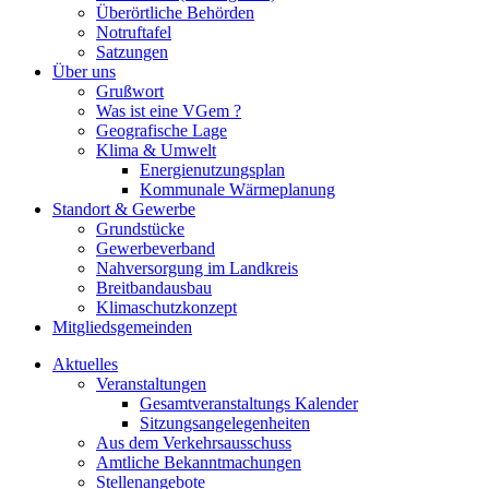
Überörtliche Behörden
Notruftafel
Satzungen
Über uns
Grußwort
Was ist eine VGem ?
Geografische Lage
Klima & Umwelt
Energienutzungsplan
Kommunale Wärmeplanung
Standort & Gewerbe
Grundstücke
Gewerbeverband
Nahversorgung im Landkreis
Breitbandausbau
Klimaschutzkonzept
Mitgliedsgemeinden
Aktuelles
Veranstaltungen
Gesamtveranstaltungs Kalender
Sitzungsangelegenheiten
Aus dem Verkehrsausschuss
Amtliche Bekanntmachungen
Stellenangebote