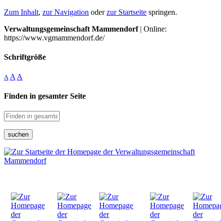
Zum Inhalt
,
zur Navigation
oder
zur Startseite
springen.
Verwaltungsgemeinschaft Mammendorf
| Online:
https://www.vgmammendorf.de/
Schriftgröße
A
A
A
Finden in gesamter Seite
suchen