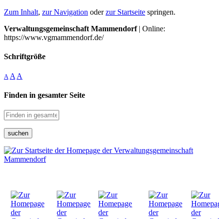
Zum Inhalt
,
zur Navigation
oder
zur Startseite
springen.
Verwaltungsgemeinschaft Mammendorf
| Online:
https://www.vgmammendorf.de/
Schriftgröße
A
A
A
Finden in gesamter Seite
suchen