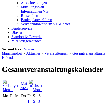
Ausschreibungen
Mitteilungsblatt
Informationen VG
Broschüren
Bauleitplanverfahren
Verkehrshinweise im VG-Gebiet
Bürgerservice
Über uns
Standort & Gewerbe
Mitgliedsgemeinden
Sie sind hier:
VGem
Mammendorf
>
Aktuelles
>
Veranstaltungen
>
Gesamtveranstaltungs
Kalender
Gesamtveranstaltungskalender
Mai
2026
Mo
Di
Mi
Do
Fr
Sa
So
1
2
3