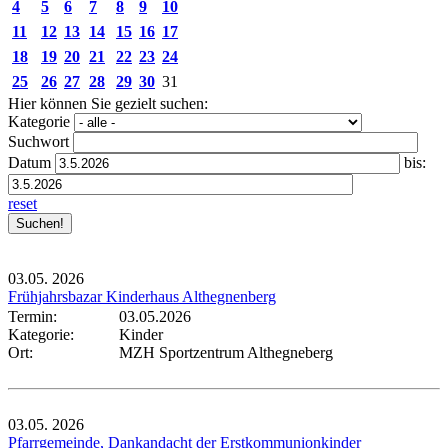
4
5
6
7
8
9
10
11
12
13
14
15
16
17
18
19
20
21
22
23
24
25
26
27
28
29
30
31
Hier können Sie gezielt suchen:
Kategorie
Suchwort
Datum
bis:
reset
03.05.
2026
Frühjahrsbazar Kinderhaus Althegnenberg
Termin:
03.05.2026
Kategorie:
Kinder
Ort:
MZH Sportzentrum Althegneberg
03.05.
2026
Pfarrgemeinde, Dankandacht der Erstkommunionkinder