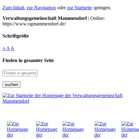
Zum Inhalt
,
zur Navigation
oder
zur Startseite
springen.
Verwaltungsgemeinschaft Mammendorf
| Online:
https://www.vgmammendorf.de/
Schriftgröße
A
A
A
Finden in gesamter Seite
suchen