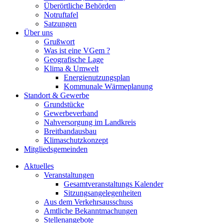
Überörtliche Behörden
Notruftafel
Satzungen
Über uns
Grußwort
Was ist eine VGem ?
Geografische Lage
Klima & Umwelt
Energienutzungsplan
Kommunale Wärmeplanung
Standort & Gewerbe
Grundstücke
Gewerbeverband
Nahversorgung im Landkreis
Breitbandausbau
Klimaschutzkonzept
Mitgliedsgemeinden
Aktuelles
Veranstaltungen
Gesamtveranstaltungs Kalender
Sitzungsangelegenheiten
Aus dem Verkehrsausschuss
Amtliche Bekanntmachungen
Stellenangebote