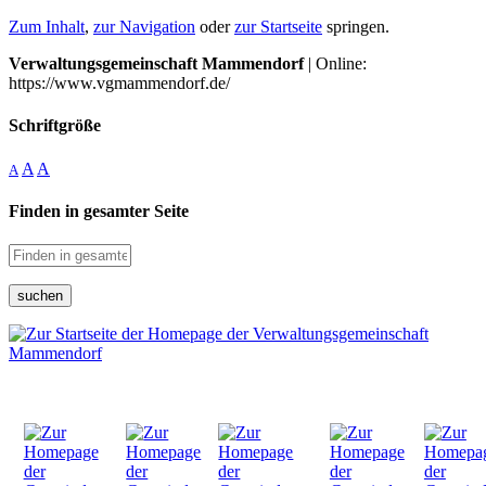
Zum Inhalt
,
zur Navigation
oder
zur Startseite
springen.
Verwaltungsgemeinschaft Mammendorf
| Online:
https://www.vgmammendorf.de/
Schriftgröße
A
A
A
Finden in gesamter Seite
suchen