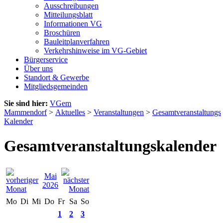
Ausschreibungen
Mitteilungsblatt
Informationen VG
Broschüren
Bauleitplanverfahren
Verkehrshinweise im VG-Gebiet
Bürgerservice
Über uns
Standort & Gewerbe
Mitgliedsgemeinden
Sie sind hier:
VGem
Mammendorf
>
Aktuelles
>
Veranstaltungen
>
Gesamtveranstaltungs
Kalender
Gesamtveranstaltungskalender
Mai
2026
Mo
Di
Mi
Do
Fr
Sa
So
1
2
3