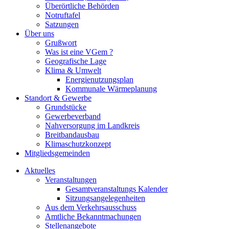
Überörtliche Behörden
Notruftafel
Satzungen
Über uns
Grußwort
Was ist eine VGem ?
Geografische Lage
Klima & Umwelt
Energienutzungsplan
Kommunale Wärmeplanung
Standort & Gewerbe
Grundstücke
Gewerbeverband
Nahversorgung im Landkreis
Breitbandausbau
Klimaschutzkonzept
Mitgliedsgemeinden
Aktuelles
Veranstaltungen
Gesamtveranstaltungs Kalender
Sitzungsangelegenheiten
Aus dem Verkehrsausschuss
Amtliche Bekanntmachungen
Stellenangebote