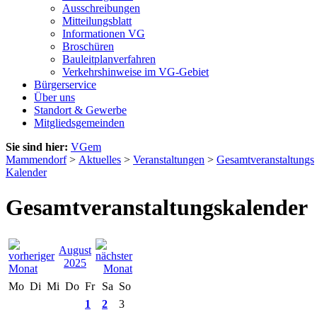
Ausschreibungen
Mitteilungsblatt
Informationen VG
Broschüren
Bauleitplanverfahren
Verkehrshinweise im VG-Gebiet
Bürgerservice
Über uns
Standort & Gewerbe
Mitgliedsgemeinden
Sie sind hier:
VGem
Mammendorf
>
Aktuelles
>
Veranstaltungen
>
Gesamtveranstaltungs
Kalender
Gesamtveranstaltungskalender
August
2025
Mo
Di
Mi
Do
Fr
Sa
So
1
2
3