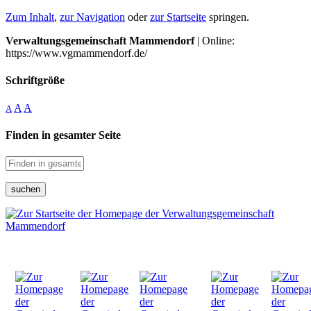
Zum Inhalt
,
zur Navigation
oder
zur Startseite
springen.
Verwaltungsgemeinschaft Mammendorf
| Online:
https://www.vgmammendorf.de/
Schriftgröße
A
A
A
Finden in gesamter Seite
suchen