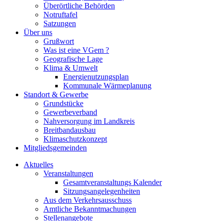
Überörtliche Behörden
Notruftafel
Satzungen
Über uns
Grußwort
Was ist eine VGem ?
Geografische Lage
Klima & Umwelt
Energienutzungsplan
Kommunale Wärmeplanung
Standort & Gewerbe
Grundstücke
Gewerbeverband
Nahversorgung im Landkreis
Breitbandausbau
Klimaschutzkonzept
Mitgliedsgemeinden
Aktuelles
Veranstaltungen
Gesamtveranstaltungs Kalender
Sitzungsangelegenheiten
Aus dem Verkehrsausschuss
Amtliche Bekanntmachungen
Stellenangebote