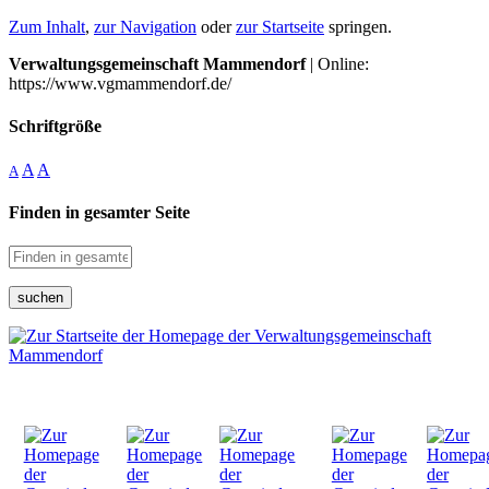
Zum Inhalt
,
zur Navigation
oder
zur Startseite
springen.
Verwaltungsgemeinschaft Mammendorf
| Online:
https://www.vgmammendorf.de/
Schriftgröße
A
A
A
Finden in gesamter Seite
suchen