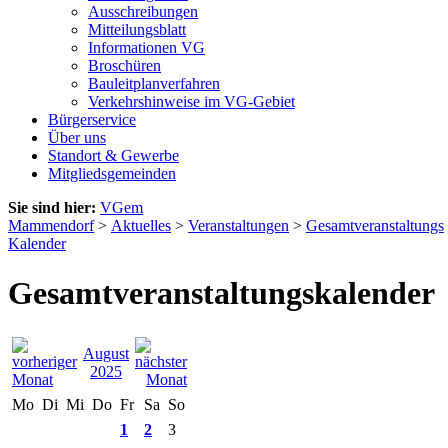
Ausschreibungen
Mitteilungsblatt
Informationen VG
Broschüren
Bauleitplanverfahren
Verkehrshinweise im VG-Gebiet
Bürgerservice
Über uns
Standort & Gewerbe
Mitgliedsgemeinden
Sie sind hier:
VGem
Mammendorf
>
Aktuelles
>
Veranstaltungen
>
Gesamtveranstaltungs
Kalender
Gesamtveranstaltungskalender
August
2025
Mo
Di
Mi
Do
Fr
Sa
So
1
2
3