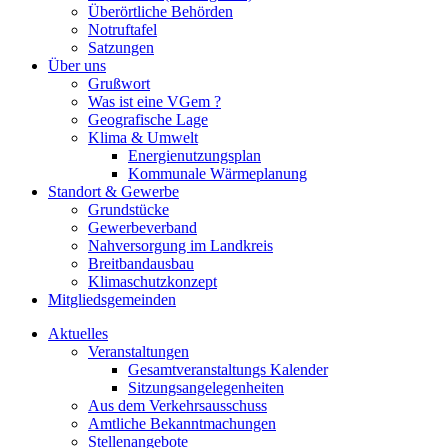
Überörtliche Behörden
Notruftafel
Satzungen
Über uns
Grußwort
Was ist eine VGem ?
Geografische Lage
Klima & Umwelt
Energienutzungsplan
Kommunale Wärmeplanung
Standort & Gewerbe
Grundstücke
Gewerbeverband
Nahversorgung im Landkreis
Breitbandausbau
Klimaschutzkonzept
Mitgliedsgemeinden
Aktuelles
Veranstaltungen
Gesamtveranstaltungs Kalender
Sitzungsangelegenheiten
Aus dem Verkehrsausschuss
Amtliche Bekanntmachungen
Stellenangebote